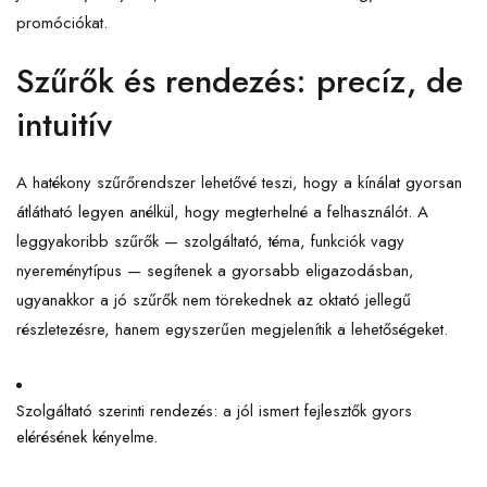
promóciókat.
Szűrők és rendezés: precíz, de
intuitív
A hatékony szűrőrendszer lehetővé teszi, hogy a kínálat gyorsan
átlátható legyen anélkül, hogy megterhelné a felhasználót. A
leggyakoribb szűrők — szolgáltató, téma, funkciók vagy
nyereménytípus — segítenek a gyorsabb eligazodásban,
ugyanakkor a jó szűrők nem törekednek az oktató jellegű
részletezésre, hanem egyszerűen megjelenítik a lehetőségeket.
Szolgáltató szerinti rendezés: a jól ismert fejlesztők gyors
elérésének kényelme.