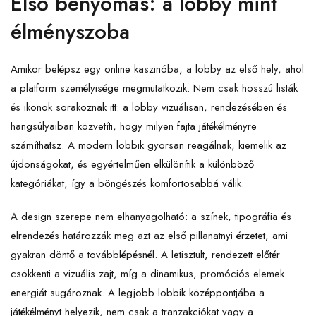
Első benyomás: a lobby mint
élményszoba
Amikor belépsz egy online kaszinóba, a lobby az első hely, ahol
a platform személyisége megmutatkozik. Nem csak hosszú listák
és ikonok sorakoznak itt: a lobby vizuálisan, rendezésében és
hangsúlyaiban közvetíti, hogy milyen fajta játékélményre
számíthatsz. A modern lobbik gyorsan reagálnak, kiemelik az
újdonságokat, és egyértelműen elkülönítik a különböző
kategóriákat, így a böngészés komfortosabbá válik.
A design szerepe nem elhanyagolható: a színek, tipográfia és
elrendezés határozzák meg azt az első pillanatnyi érzetet, ami
gyakran döntő a továbblépésnél. A letisztult, rendezett előtér
csökkenti a vizuális zajt, míg a dinamikus, promóciós elemek
energiát sugároznak. A legjobb lobbik középpontjába a
játékélményt helyezik, nem csak a tranzakciókat vagy a