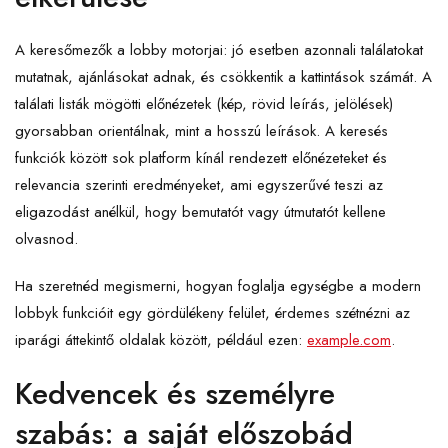
A keresőmezők a lobby motorjai: jó esetben azonnali találatokat
mutatnak, ajánlásokat adnak, és csökkentik a kattintások számát. A
találati listák mögötti előnézetek (kép, rövid leírás, jelölések)
gyorsabban orientálnak, mint a hosszú leírások. A keresés
funkciók között sok platform kínál rendezett előnézeteket és
relevancia szerinti eredményeket, ami egyszerűvé teszi az
eligazodást anélkül, hogy bemutatót vagy útmutatót kellene
olvasnod.
Ha szeretnéd megismerni, hogyan foglalja egységbe a modern
lobbyk funkcióit egy gördülékeny felület, érdemes szétnézni az
iparági áttekintő oldalak között, például ezen:
example.com
.
Kedvencek és személyre
szabás: a saját előszobád