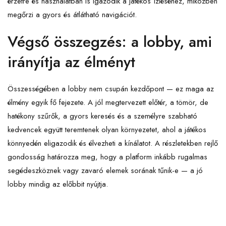
érzetre és használatban is igazodik a játékos ízléséhez, miközben
megőrzi a gyors és átlátható navigációt.
Végső összegzés: a lobby, ami
irányítja az élményt
Összességében a lobby nem csupán kezdőpont — ez maga az
élmény egyik fő fejezete. A jól megtervezett előtér, a tömör, de
hatékony szűrők, a gyors keresés és a személyre szabható
kedvencek együtt teremtenek olyan környezetet, ahol a játékos
könnyedén eligazodik és élvezheti a kínálatot. A részletekben rejlő
gondosság határozza meg, hogy a platform inkább rugalmas
segédeszköznek vagy zavaró elemek sorának tűnik-e — a jó
lobby mindig az előbbit nyújtja.