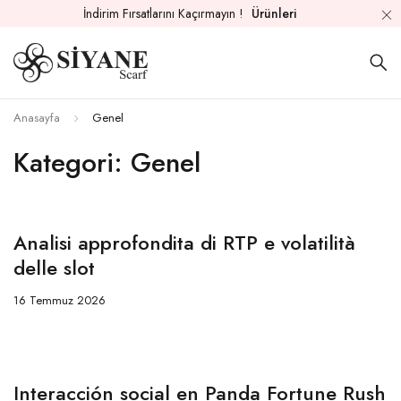
İndirim Fırsatlarını Kaçırmayın !
Ürünleri
Anasayfa
Genel
Kategori: Genel
Analisi approfondita di RTP e volatilità
delle slot
16 Temmuz 2026
Interacción social en Panda Fortune Rush