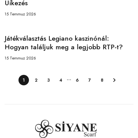
Üíkezés
15 Temmuz 2026
Játékválasztás Legiano kaszinónál:
Hogyan találjuk meg a legjobb RTP-t?
15 Temmuz 2026
…
1
2
3
4
6
7
8