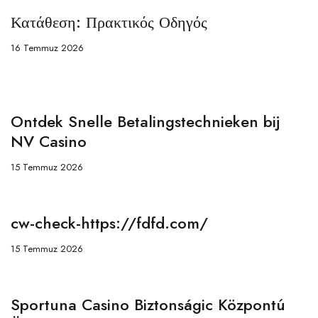
Κατάθεση: Πρακτικός Οδηγός
16 Temmuz 2026
Ontdek Snelle Betalingstechnieken bij
NV Casino
15 Temmuz 2026
cw-check-https://fdfd.com/
15 Temmuz 2026
Sportuna Casino Biztonságic Központú