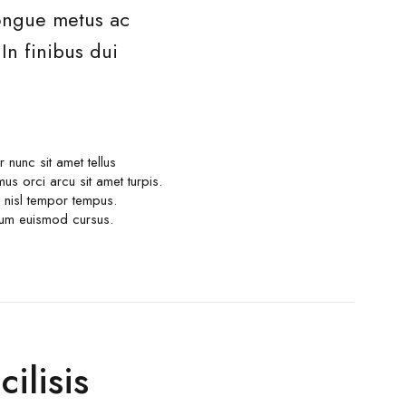
congue metus ac
In finibus dui
nunc sit amet tellus
s orci arcu sit amet turpis.
 nisl tempor tempus.
ntum euismod cursus.
ilisis