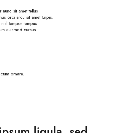
nunc sit amet tellus
s orci arcu sit amet turpis.
 nisl tempor tempus.
ntum euismod cursus.
ictum ornare.
ipsum ligula, sed