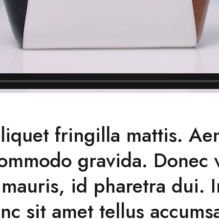
liquet fringilla mattis. A
 commodo gravida. Donec v
auris, id pharetra dui. I
nc sit amet tellus accums