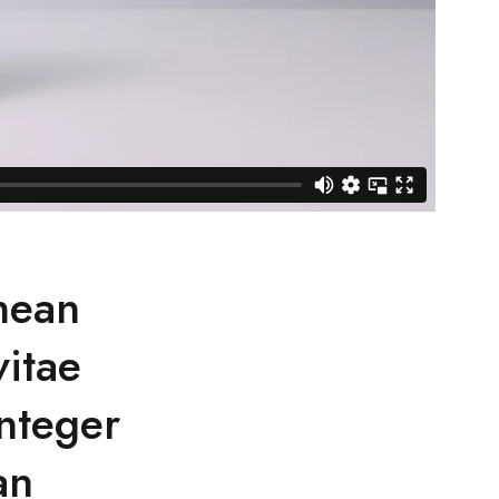
enean
itae
nteger
an