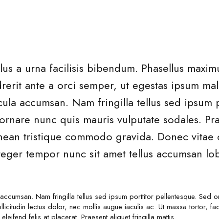
llus a urna facilisis bibendum. Phasellus maxim
rerit ante a orci semper, ut egestas ipsum m
cula accumsan. Nam fringilla tellus sed ipsum p
ornare nunc quis mauris vulputate sodales. Pra
 Aenean tristique commodo gravida. Donec vita
nteger tempor nunc sit amet tellus accumsan lob
 accumsan. Nam fringilla tellus sed ipsum porttitor pellentesque. Sed 
icitudin lectus dolor, nec mollis augue iaculis ac. Ut massa tortor, facil
eifend felis at placerat. Praesent aliquet fringilla mattis.