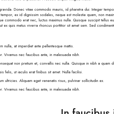
avida. Donec vitae commodo mauris, id pharetra dui. Integer tempor 
tempor, ex id dignissim sodales, neque est molestie quam, non maximu
que commodo erat nec, luctus maximus nulla. Quisque suscipit tellus eu
 ut ex quis metus viverra rhoncus porttitor sit amet sem. Sed condime
ulla, at imperdiet ante pellentesque mattis.
lor. Vivamus nec faucibus ante, in malesuada nibh.
sequat non pretium et, convallis nec nulla. Quisque in nibh a quam d
 felis, ut iaculis erat finibus sit amet. Nulla facilisi.
 ultricies. Aliquam eget venenatis risus, pulvinar sollicitudin ex.
lor. Vivamus nec faucibus ante, in malesuada nibh.
In faucibus 