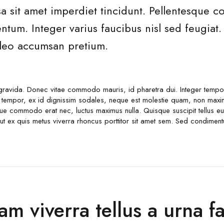
a sit amet imperdiet tincidunt. Pellentesque 
tum. Integer varius faucibus nisl sed feugiat. 
t leo accumsan pretium.
avida. Donec vitae commodo mauris, id pharetra dui. Integer tempor 
tempor, ex id dignissim sodales, neque est molestie quam, non maximu
que commodo erat nec, luctus maximus nulla. Quisque suscipit tellus eu
 ut ex quis metus viverra rhoncus porttitor sit amet sem. Sed condime
am viverra tellus a urna fac