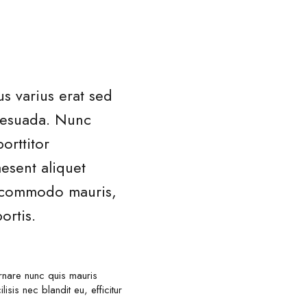
us varius erat sed
alesuada. Nunc
orttitor
esent aliquet
e commodo mauris,
ortis.
ornare nunc quis mauris
isis nec blandit eu, efficitur