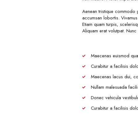
Aenean tristique commodo gr
accumsan lobortis. Vivamus 
Etiam quam turpis, sceleris
Aliquam erat volutpat. Nunc
Maecenas euismod quam n
Curabitur a facilisis do
Maecenas lacus dui, con
Nullam malesuada facilisis
Donec vehicula vestibulum
Curabitur a facilisis do