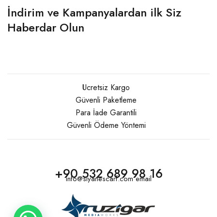
İndirim ve Kampanyalardan ilk Siz
Haberdar Olun
Ücretsiz Kargo
Güvenli Paketleme
Para İade Garantili
Güvenli Ödeme Yöntemi
+90 532 689 98 16
info@siyanescarf.com email