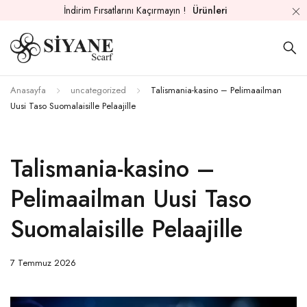
İndirim Fırsatlarını Kaçırmayın !
Ürünleri
Anasayfa
uncategorized
Talismania-kasino – Pelimaailman
Uusi Taso Suomalaisille Pelaajille
Talismania-kasino –
Pelimaailman Uusi Taso
Suomalaisille Pelaajille
7 Temmuz 2026