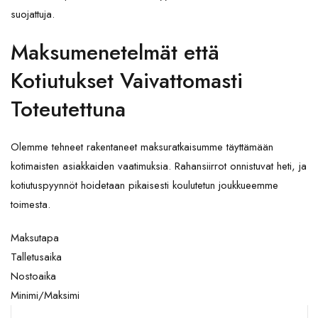
suojattuja.
Maksumenetelmät että
Kotiutukset Vaivattomasti
Toteutettuna
Olemme tehneet rakentaneet maksuratkaisumme täyttämään
kotimaisten asiakkaiden vaatimuksia. Rahansiirrot onnistuvat heti, ja
kotiutuspyynnöt hoidetaan pikaisesti koulutetun joukkueemme
toimesta.
Maksutapa
Talletusaika
Nostoaika
Minimi/Maksimi