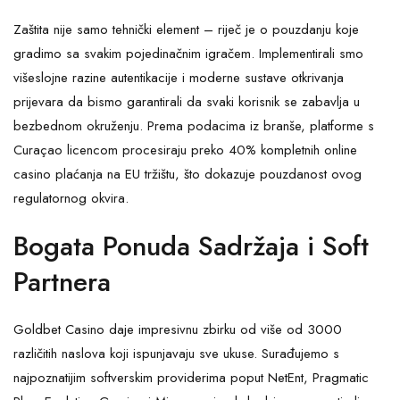
Zaštita nije samo tehnički element – riječ je o pouzdanju koje
gradimo sa svakim pojedinačnim igračem. Implementirali smo
višeslojne razine autentikacije i moderne sustave otkrivanja
prijevara da bismo garantirali da svaki korisnik se zabavlja u
bezbednom okruženju. Prema podacima iz branše, platforme s
Curaçao licencom procesiraju preko 40% kompletnih online
casino plaćanja na EU tržištu, što dokazuje pouzdanost ovog
regulatornog okvira.
Bogata Ponuda Sadržaja i Soft
Partnera
Goldbet Casino daje impresivnu zbirku od više od 3000
različitih naslova koji ispunjavaju sve ukuse. Surađujemo s
najpoznatijim softverskim providerima poput NetEnt, Pragmatic