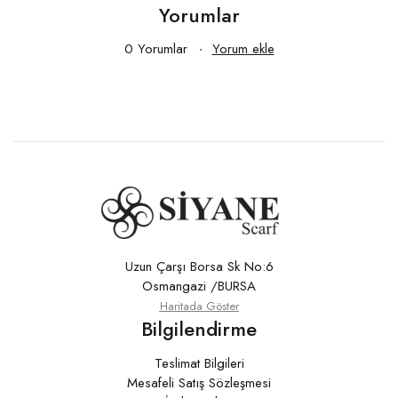
Yorumlar
0 Yorumlar
Yorum ekle
Uzun Çarşı Borsa Sk No:6
Osmangazi /BURSA
Haritada Göster
Bilgilendirme
Teslimat Bilgileri
Mesafeli Satış Sözleşmesi