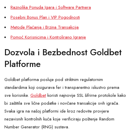
Raznolika Ponuda Igara i Software Partnera
Posebni Bonus Plan i VIP Pogodnosti
Metode Plaćanja i Brzina Transakcija
Pomoć Korisnicima i Kontrolirano Igranje
Dozvola i Bezbednost Goldbet
Platforme
Goldbet platforma posluje pod striktnim regulatornim
standardima koji osigurava fer i transparentno iskustvo prema
sve korisnike.
Goldbet
koristi najnovije SSL šifrirne protokole kako
bi zaštitila sve lične podatke i novčane transakcije svih igrača.
Svaka igra na našoj platformi ide kroz redovite provjere
nezavisnih kontrolnih kuća koje verificiraju poštenje Random
Number Generator (RNG) sustava.