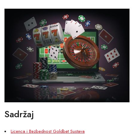
Sadržaj
Licenca i Bezbednost Goldbet Sustava