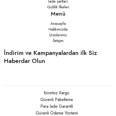
İade şartları
Gizlilik İlkeleri
Menü
Anasayfa
Hakkımızda
Ürünlerimiz
İletişim
İndirim ve Kampanyalardan ilk Siz
Haberdar Olun
Ücretsiz Kargo
Güvenli Paketleme
Para İade Garantili
Güvenli Ödeme Yöntemi