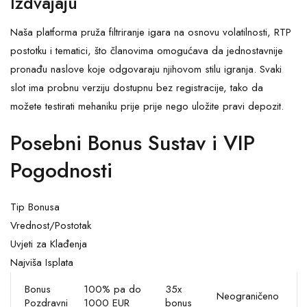
Izdvajaju
Naša platforma pruža filtriranje igara na osnovu volatilnosti, RTP
postotku i tematici, što članovima omogućava da jednostavnije
pronađu naslove koje odgovaraju njihovom stilu igranja. Svaki
slot ima probnu verziju dostupnu bez registracije, tako da
možete testirati mehaniku prije prije nego uložite pravi depozit.
Posebni Bonus Sustav i VIP
Pogodnosti
Tip Bonusa
Vrednost/Postotak
Uvjeti za Klađenja
Najviša Isplata
Bonus
100% pa do
35x
Neograničeno
Pozdravni
1000 EUR
bonus