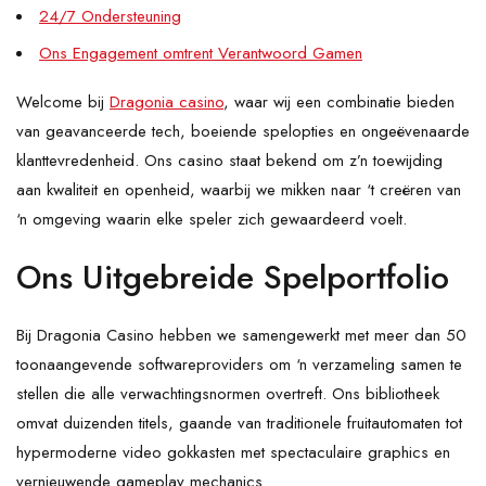
24/7 Ondersteuning
Ons Engagement omtrent Verantwoord Gamen
Welcome bij
Dragonia casino
, waar wij een combinatie bieden
van geavanceerde tech, boeiende spelopties en ongeëvenaarde
klanttevredenheid. Ons casino staat bekend om z’n toewijding
aan kwaliteit en openheid, waarbij we mikken naar ‘t creëren van
‘n omgeving waarin elke speler zich gewaardeerd voelt.
Ons Uitgebreide Spelportfolio
Bij Dragonia Casino hebben we samengewerkt met meer dan 50
toonaangevende softwareproviders om ‘n verzameling samen te
stellen die alle verwachtingsnormen overtreft. Ons bibliotheek
omvat duizenden titels, gaande van traditionele fruitautomaten tot
hypermoderne video gokkasten met spectaculaire graphics en
vernieuwende gameplay mechanics.