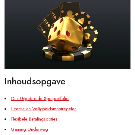
Inhoudsopgave
Ons Uitgebreide Spelportfolio
Licentie en Veiligheidsmaatregelen
Flexibele Betalingsopties
Gaming Onderweg