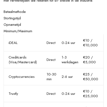
met verwerktijden die rekenen tot d’r snelste in de industrie.
Betaalmethode
Stortingstijd
Opnametijd
Minimum/Maximum
€10 /
iDEAL
Direct
0-24 uur
€10,000
Creditcards
1-3
€20 /
Direct
(Visa/Mastercard)
werkdagen
€5,000
10-30
€25 /
Cryptocurrencies
2-6 uur
min
€50,000
€10 /
Trustly
Direct
0-24 uur
€25,000