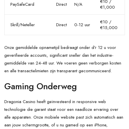
€10 /
PaySafeCard
Direct
N/A
€1,000
€10 /
Skrill/Neteller
Direct
0-12 uur
€15,000
Onze gemiddelde opnametijd bedraagt onder d’r 12 u voor
geverifieerde accounts, significant sneller dan het industrie-
gemiddelde van 24-48 uur. We voeren geen verborgen kosten
en alle transactielimieten zijn transparant gecommuniceerd.
Gaming Onderweg
Dragonia Casino heeft geïnvesteerd in responsive web
technologie die garant staat voor een naadloze ervaring over
alle apparaten. Onze mobiele website past zich automatisch aan
aan jouw schermgrootte, of u nu gamed op een iPhone,