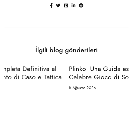
İlgili blog gönderileri
Plinko: Una Guida esaustiva Definitiva al
a
Celebre Gioco di Sorte e Approccio
8 Ağustos 2026