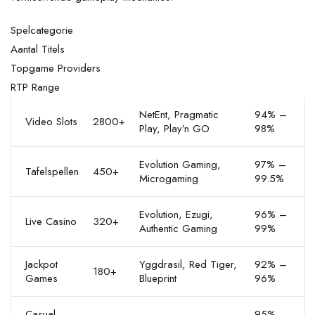
Spelcategorie
Aantal Titels
Topgame Providers
RTP Range
NetEnt, Pragmatic
94% –
Video Slots
2800+
Play, Play’n GO
98%
Evolution Gaming,
97% –
Tafelspellen
450+
Microgaming
99.5%
Evolution, Ezugi,
96% –
Live Casino
320+
Authentic Gaming
99%
Jackpot
Yggdrasil, Red Tiger,
92% –
180+
Games
Blueprint
96%
Casual
95% –