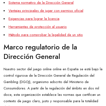
Sistema normativo de la Dirección General
Ventajas principales de jugar con permiso oficial
Exigencias para lograr la licencia
Herramientas de protección al usuario
Método para comprobar la legalidad de un sitio
Marco regulatorio de la
Dirección General
Nuestro sector del juego online online en España se está bajo la
control rigurosa de la Dirección General de Regulación del
Gambling (DGOJ), organismo adscrito del Ministerio de
Consumidores. A partir de la regulación del ámbito en dos mil
doce, esta organización establece las normas que certifican un
contexto de juego claro, justo y responsable para la totalidad