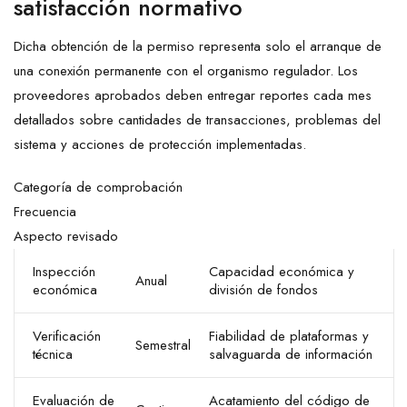
satisfacción normativo
Dicha obtención de la permiso representa solo el arranque de
una conexión permanente con el organismo regulador. Los
proveedores aprobados deben entregar reportes cada mes
detallados sobre cantidades de transacciones, problemas del
sistema y acciones de protección implementadas.
Categoría de comprobación
Frecuencia
Aspecto revisado
Inspección
Capacidad económica y
Anual
económica
división de fondos
Verificación
Fiabilidad de plataformas y
Semestral
técnica
salvaguarda de información
Evaluación de
Acatamiento del código de