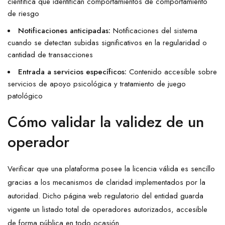
científica que identifican comportamientos de comportamiento
de riesgo
Notificaciones anticipadas:
Notificaciones del sistema
cuando se detectan subidas significativos en la regularidad o
cantidad de transacciones
Entrada a servicios específicos:
Contenido accesible sobre
servicios de apoyo psicológica y tratamiento de juego
patológico
Cómo validar la validez de un
operador
Verificar que una plataforma posee la licencia válida es sencillo
gracias a los mecanismos de claridad implementados por la
autoridad. Dicho página web regulatorio del entidad guarda
vigente un listado total de operadores autorizados, accesible
de forma pública en todo ocasión.