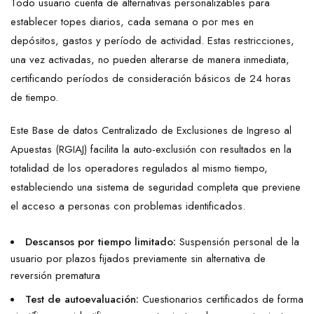
Todo usuario cuenta de alternativas personalizables para
establecer topes diarios, cada semana o por mes en
depósitos, gastos y período de actividad. Estas restricciones,
una vez activadas, no pueden alterarse de manera inmediata,
certificando períodos de consideración básicos de 24 horas
de tiempo.
Este Base de datos Centralizado de Exclusiones de Ingreso al
Apuestas (RGIAJ) facilita la auto-exclusión con resultados en la
totalidad de los operadores regulados al mismo tiempo,
estableciendo una sistema de seguridad completa que previene
el acceso a personas con problemas identificados.
Descansos por tiempo limitado:
Suspensión personal de la
usuario por plazos fijados previamente sin alternativa de
reversión prematura
Test de autoevaluación:
Cuestionarios certificados de forma