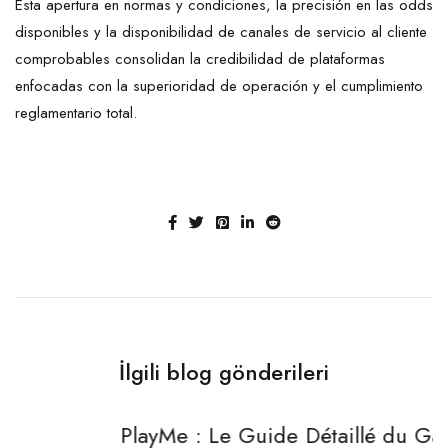
Esta apertura en normas y condiciones, la precisión en las odds
disponibles y la disponibilidad de canales de servicio al cliente
comprobables consolidan la credibilidad de plataformas
enfocadas con la superioridad de operación y el cumplimiento
reglamentario total.
İlgili blog gönderileri
PlayMe : Le Guide Détaillé du Game de
P