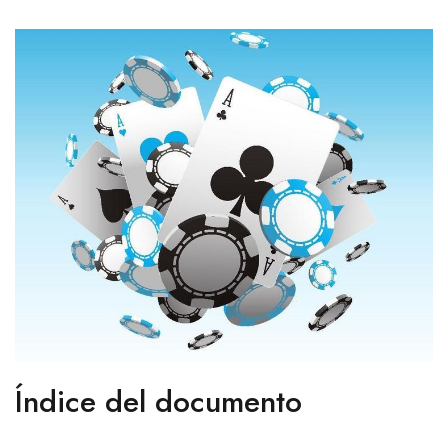
Índice del documento