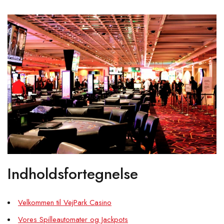
Indholdsfortegnelse
Velkommen til VejPark Casino
Vores Spilleautomater og Jackpots