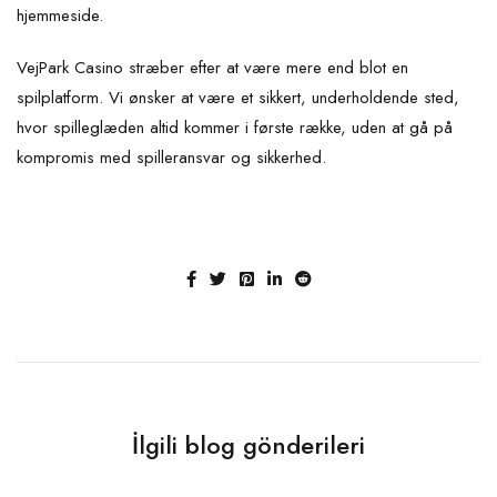
hjemmeside.
VejPark Casino stræber efter at være mere end blot en
spilplatform. Vi ønsker at være et sikkert, underholdende sted,
hvor spilleglæden altid kommer i første række, uden at gå på
kompromis med spilleransvar og sikkerhed.
İlgili blog gönderileri