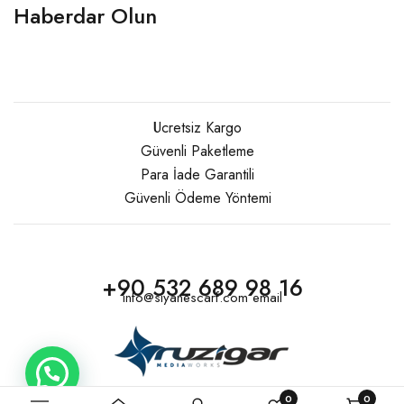
Haberdar Olun
Ücretsiz Kargo
Güvenli Paketleme
Para İade Garantili
Güvenli Ödeme Yöntemi
+90 532 689 98 16
info@siyanescarf.com email
0
0