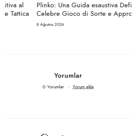
Plinko: Una Guida esaustiva Definitiva al
T
Celebre Gioco di Sorte e Approccio
K
S
8 Ağustos 2026
8 
Yorumlar
0 Yorumlar
Yorum ekle