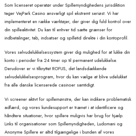
Som licenseret operatør under Spillemyndighedens jurisdiktion
tager VejPark Casino ansvarligt spil ekstremt seriøst. Vi har
implementeret en række værktøjer, der giver dig fuld kontrol over
din spilleaktivitet. Du kan til enhver tid sætte grænser for
indbetalinger, tab, indsatser og spilletid direkte i din kontoprofil.
Vores selvudelukkelsessystem giver dig mulighed for at lukke din
konto i perioder fra 24 timer op til permanent udelukkelse.
Derudover er vi tilknyttet ROFUS, det landsdækkende
selvudelukkelsesprogram, hvor du kan vælge at blive udelukket
fra alle danske licenserede casinoer samtidigt.
Vi screener aktivt for spillemønstre, der kan indikere problematisk
adfærd, og vores kundesupport er trænet i at identificere og
håndtere situationer, hvor spillere muligvis har brug for hjælp.
Links til organisationer som Spillemyndigheden, Ludomani og
Anonyme Spillere er altid tilgængelige i bunden af vores