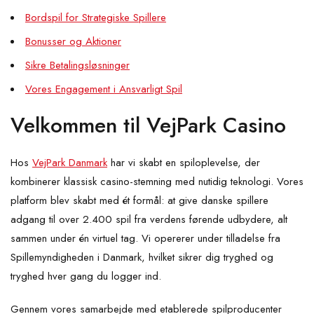
Bordspil for Strategiske Spillere
Bonusser og Aktioner
Sikre Betalingsløsninger
Vores Engagement i Ansvarligt Spil
Velkommen til VejPark Casino
Hos
VejPark Danmark
har vi skabt en spiloplevelse, der
kombinerer klassisk casino-stemning med nutidig teknologi. Vores
platform blev skabt med ét formål: at give danske spillere
adgang til over 2.400 spil fra verdens førende udbydere, alt
sammen under én virtuel tag. Vi opererer under tilladelse fra
Spillemyndigheden i Danmark, hvilket sikrer dig tryghed og
tryghed hver gang du logger ind.
Gennem vores samarbejde med etablerede spilproducenter