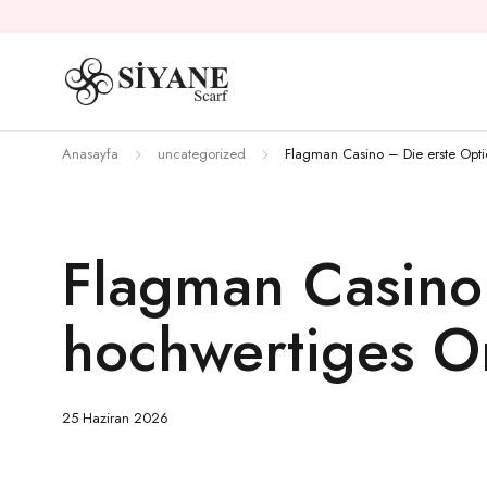
Anasayfa
uncategorized
Flagman Casino – Die erste Opti
Flagman Casino 
hochwertiges On
25 Haziran 2026