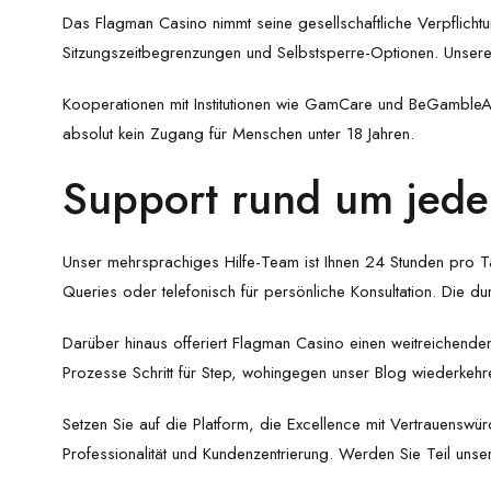
Das Flagman Casino nimmt seine gesellschaftliche Verpflichtung
Sitzungszeitbegrenzungen und Selbstsperre-Optionen. Unsere An
Kooperationen mit Institutionen wie GamCare und BeGambleAwa
absolut kein Zugang für Menschen unter 18 Jahren.
Support rund um jede
Unser mehrsprachiges Hilfe-Team ist Ihnen 24 Stunden pro Tag
Queries oder telefonisch für persönliche Konsultation. Die dur
Darüber hinaus offeriert Flagman Casino einen weitreichende
Prozesse Schritt für Step, wohingegen unser Blog wiederkehre
Setzen Sie auf die Platform, die Excellence mit Vertrauensw
Professionalität und Kundenzentrierung. Werden Sie Teil unse