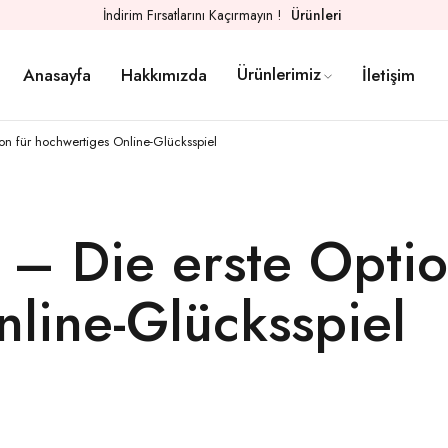
İndirim Fırsatlarını Kaçırmayın !
Ürünleri
Ürünlerimiz
Anasayfa
Hakkımızda
İletişim
on für hochwertiges Online-Glücksspiel
– Die erste Optio
line-Glücksspiel