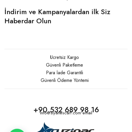
İndirim ve Kampanyalardan ilk Siz
Haberdar Olun
Ücretsiz Kargo
Güvenli Paketleme
Para İade Garantili
Güvenli Ödeme Yöntemi
+90 532 689 98 16
info@siyanescarf.com email