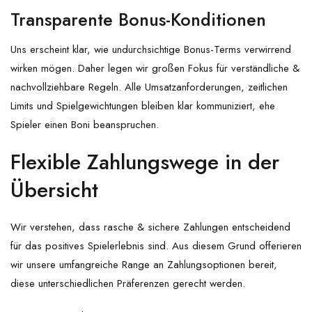
Transparente Bonus-Konditionen
Uns erscheint klar, wie undurchsichtige Bonus-Terms verwirrend
wirken mögen. Daher legen wir großen Fokus für verständliche &
nachvollziehbare Regeln. Alle Umsatzanforderungen, zeitlichen
Limits und Spielgewichtungen bleiben klar kommuniziert, ehe
Spieler einen Boni beanspruchen.
Flexible Zahlungswege in der
Übersicht
Wir verstehen, dass rasche & sichere Zahlungen entscheidend
für das positives Spielerlebnis sind. Aus diesem Grund offerieren
wir unsere umfangreiche Range an Zahlungsoptionen bereit,
diese unterschiedlichen Präferenzen gerecht werden.