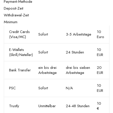
Payment-Methode
Deposit-Zeit
Withdrawal-Zeit
Minimum
Credit Cards
10
Sofort
3-5 Arbeitstage
(Visa/MC)
Euro
E-Wallets
10
Sofort
24 Stunden
(Skrill/Neteller)
EUR
ein bis drei
drei bis sieben
20
Bank Transfer
Arbeitstage
Arbeitstage
EUR
10
PSC
Sofort
N/A
EUR
10
Trustly
Unmittelbar
24-48 Stunden
€