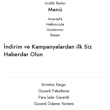
Gizlilik İlkeleri
Menü
Anasayfa
Hakkımızda
Ürünlerimiz
İletişim
İndirim ve Kampanyalardan ilk Siz
Haberdar Olun
Ücretsiz Kargo
Güvenli Paketleme
Para İade Garantili
Güvenli Ödeme Yöntemi