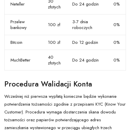
30
Neteller
Do 24 godzin
0%
złotych
Przelew
3-7 dnia
100 zł
0%
bankowy
roboczych
Bitcoin
100 zł
Do 12 godzin
0%
40
MuchBetter
Do 24 godzin
0%
złotych
Procedura Walidacji Konta
Wcześniej niż pierwsza wypłatą konieczne będzie wykonanie
potwierdzenia tożsamości zgodnie z przepisami KYC (Know Your
Customer). Procedura wymaga dostarczenia skana dowodu
tożsamości oraz papierów potwierdzającego adres
zamieszkania wystawionego w przeciągu ubiegłych trzech