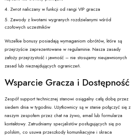
Zwrot naliczany w funkcji od rangi VIP gracza
Zawody z kwotami wygranych rozdzielanymi wśród
czołowych uczestników
Wszelkie bonusy posiadają wymaganiom obrótów, które są
przejrzyście zaprezentowane w regulaminie. Nasza zasady
założy przejrzystość i jawność – nie stosujemy nieujawnionych
zasad lub nieznajdujących ograniczeń.
Wsparcie Gracza i Dostępność
Zespół support technicznej stanowi osiągalny całą dobę przez
siedem dnia w tygodniu. Użytkownicy są w stanie połączyć się z
naszym zespołem przez chat na żywo, email lub formularza
kontaktowy. Zatrudniamy specjalistów posługujących się po
polskim, co usuwa przeszkody komunikacyjne i skraca