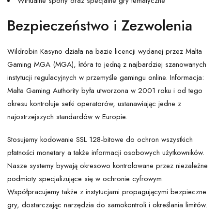
Wirtualne sporty oraz specjalne gry tematyczne
Bezpieczeństwo i Zezwolenia
Wildrobin Kasyno działa na bazie licencji wydanej przez Malta
Gaming MGA (MGA), która to jedną z najbardziej szanowanych
instytucji regulacyjnych w przemyśle gamingu online. Informacja:
Malta Gaming Authority była utworzona w 2001 roku i od tego
okresu kontroluje setki operatorów, ustanawiając jedne z
najostrzejszych standardów w Europie.
Stosujemy kodowanie SSL 128-bitowe do ochron wszystkich
płatności monetary a także informacji osobowych użytkowników.
Nasze systemy bywają okresowo kontrolowane przez niezależne
podmioty specjalizujące się w ochronie cyfrowym.
Współpracujemy także z instytucjami propagującymi bezpieczne
gry, dostarczając narzędzia do samokontroli i określania limitów.