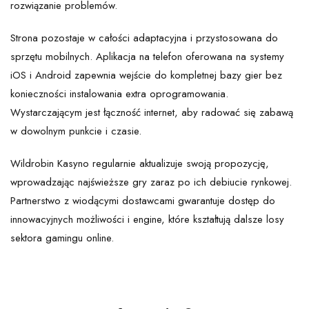
rozwiązanie problemów.
Strona pozostaje w całości adaptacyjna i przystosowana do
sprzętu mobilnych. Aplikacja na telefon oferowana na systemy
iOS i Android zapewnia wejście do kompletnej bazy gier bez
konieczności instalowania extra oprogramowania.
Wystarczającym jest łączność internet, aby radować się zabawą
w dowolnym punkcie i czasie.
Wildrobin Kasyno regularnie aktualizuje swoją propozycję,
wprowadzając najświeższe gry zaraz po ich debiucie rynkowej.
Partnerstwo z wiodącymi dostawcami gwarantuje dostęp do
innowacyjnych możliwości i engine, które kształtują dalsze losy
sektora gamingu online.