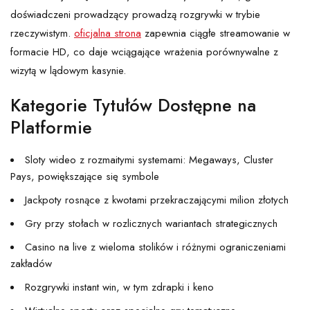
doświadczeni prowadzący prowadzą rozgrywki w trybie
rzeczywistym.
oficjalna strona
zapewnia ciągłe streamowanie w
formacie HD, co daje wciągające wrażenia porównywalne z
wizytą w lądowym kasynie.
Kategorie Tytułów Dostępne na
Platformie
Sloty wideo z rozmaitymi systemami: Megaways, Cluster
Pays, powiększające się symbole
Jackpoty rosnące z kwotami przekraczającymi milion złotych
Gry przy stołach w rozlicznych wariantach strategicznych
Casino na live z wieloma stolików i różnymi ograniczeniami
zakładów
Rozgrywki instant win, w tym zdrapki i keno