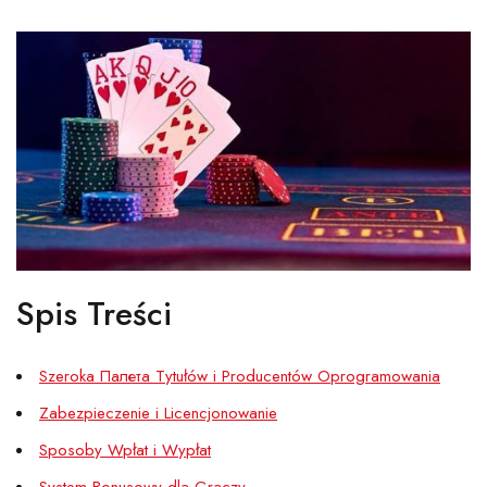
Spis Treści
Szeroka Палета Tytułów i Producentów Oprogramowania
Zabezpieczenie i Licencjonowanie
Sposoby Wpłat i Wypłat