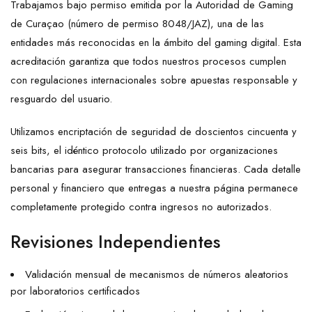
Trabajamos bajo permiso emitida por la Autoridad de Gaming
de Curaçao (número de permiso 8048/JAZ), una de las
entidades más reconocidas en la ámbito del gaming digital. Esta
acreditación garantiza que todos nuestros procesos cumplen
con regulaciones internacionales sobre apuestas responsable y
resguardo del usuario.
Utilizamos encriptación de seguridad de doscientos cincuenta y
seis bits, el idéntico protocolo utilizado por organizaciones
bancarias para asegurar transacciones financieras. Cada detalle
personal y financiero que entregas a nuestra página permanece
completamente protegido contra ingresos no autorizados.
Revisiones Independientes
Validación mensual de mecanismos de números aleatorios
por laboratorios certificados