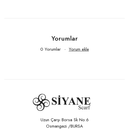
Yorumlar
0 Yorumlar
Yorum ekle
Uzun Çarşı Borsa Sk No:6
Osmangazi /BURSA