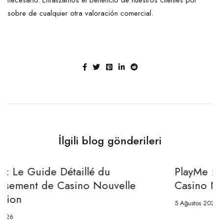
sobre de cualquier otra valoración comercial.
İlgili blog gönderileri
PlayMe : Le Guide Détaillé du Game de
Casino Nouvelle Génération
5 Ağustos 2026