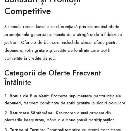
Competitive
Sistemele recent lansate se diferențiază prin intermediul oferte
promoționale generoase, menite de a atragă și de a fidelizeze
jucătorii. Ofertele de bun sosit includ de obicei oferte pentru
depunere, rotiri gratuite și credite de loialitate care pot fi
convertite în credite de joc.
Categorii de Oferte Frecvent
Întâlnite
Bonus de Bun Venit:
Procente suplimentare pentru inițialele
depuneri, frecvent combinate de rotiri gratuite la sloturi populare
Returnare Săptămânal:
Returnarea a unui procent din
pierderile înregistrate, dând o a doua șansă participanților
Turnee și Turnire:
Campanii tematice cu premii consistente