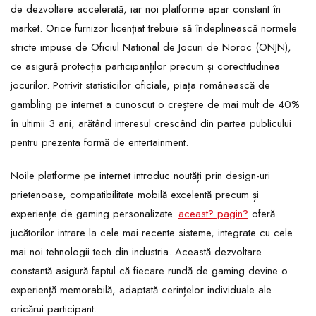
de dezvoltare accelerată, iar noi platforme apar constant în
market. Orice furnizor licențiat trebuie să îndeplinească normele
stricte impuse de Oficiul National de Jocuri de Noroc (ONJN),
ce asigură protecția participanților precum și corectitudinea
jocurilor. Potrivit statisticilor oficiale, piața românească de
gambling pe internet a cunoscut o creștere de mai mult de 40%
în ultimii 3 ani, arătând interesul crescând din partea publicului
pentru prezenta formă de entertainment.
Noile platforme pe internet introduc noutăți prin design-uri
prietenoase, compatibilitate mobilă excelentă precum și
experiențe de gaming personalizate.
aceast? pagin?
oferă
jucătorilor intrare la cele mai recente sisteme, integrate cu cele
mai noi tehnologii tech din industria. Această dezvoltare
constantă asigură faptul că fiecare rundă de gaming devine o
experiență memorabilă, adaptată cerințelor individuale ale
oricărui participant.