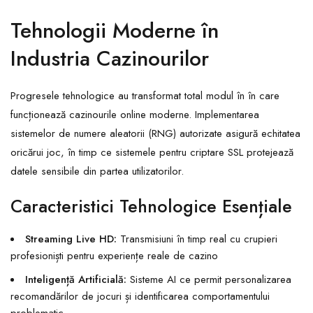
Tehnologii Moderne în
Industria Cazinourilor
Progresele tehnologice au transformat total modul în în care
funcționează cazinourile online moderne. Implementarea
sistemelor de numere aleatorii (RNG) autorizate asigură echitatea
oricărui joc, în timp ce sistemele pentru criptare SSL protejează
datele sensibile din partea utilizatorilor.
Caracteristici Tehnologice Esențiale
Streaming Live HD:
Transmisiuni în timp real cu crupieri
profesioniști pentru experiențe reale de cazino
Inteligență Artificială:
Sisteme AI ce permit personalizarea
recomandărilor de jocuri și identificarea comportamentului