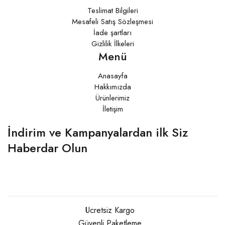
Teslimat Bilgileri
Mesafeli Satış Sözleşmesi
İade şartları
Gizlilik İlkeleri
Menü
Anasayfa
Hakkımızda
Ürünlerimiz
İletişim
İndirim ve Kampanyalardan ilk Siz
Haberdar Olun
Ücretsiz Kargo
Güvenli Paketleme