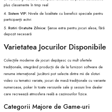
plus clasamente în timp real
Sistem VIP:
Nivele de loialitate cu beneficii speciale pentru
participanții activi
Rotiri Gratuite Zilnice:
Șanse extra pentru jocuri alese, fără
depozit necesară
Varietatea Jocurilor Disponibile
Colecțiile moderne de jocuri depășesc cu mult ofertele
tradiționale, integrând producții de de la furnizori software de
renume internațional. Jucătorii pot selecta dintre mii de sloturi
video cu tematici variate, jocuri de masă tradiționale cu variante
numeroase, poker în toate versiunile sale și sesiuni live dealer
care recreează atmosfera reală a cazinourilor fizice.
Categorii Majore de Game-uri