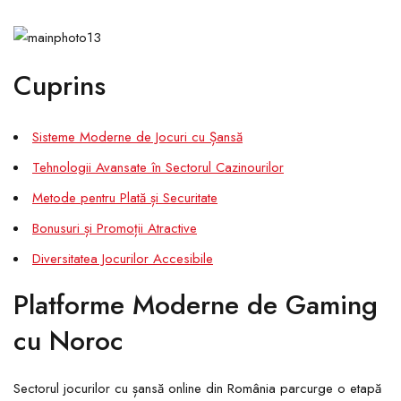
Cuprins
Sisteme Moderne de Jocuri cu Șansă
Tehnologii Avansate în Sectorul Cazinourilor
Metode pentru Plată și Securitate
Bonusuri și Promoții Atractive
Diversitatea Jocurilor Accesibile
Platforme Moderne de Gaming
cu Noroc
Sectorul jocurilor cu șansă online din România parcurge o etapă