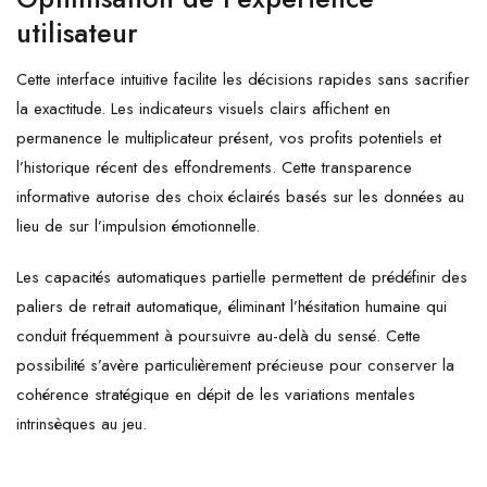
utilisateur
Cette interface intuitive facilite les décisions rapides sans sacrifier
la exactitude. Les indicateurs visuels clairs affichent en
permanence le multiplicateur présent, vos profits potentiels et
l’historique récent des effondrements. Cette transparence
informative autorise des choix éclairés basés sur les données au
lieu de sur l’impulsion émotionnelle.
Les capacités automatiques partielle permettent de prédéfinir des
paliers de retrait automatique, éliminant l’hésitation humaine qui
conduit fréquemment à poursuivre au-delà du sensé. Cette
possibilité s’avère particulièrement précieuse pour conserver la
cohérence stratégique en dépit de les variations mentales
intrinsèques au jeu.