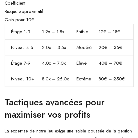
Coefficient
Risque approximatif
Gain pour 10€
Étage 1-3
1.2x – 1.8x
Faible
12€ – 18€
Niveau 4-6
2.0x – 3.5x
Modéré
20€ – 35€
Étage 7-9
4.0x – 7.0x
Élevé
40€ – 70€
Niveau 10+
8.0x – 25.0x
Extrême
80€ – 250€
Tactiques avancées pour
maximiser vos profits
La expertise de notre jeu exige une saisie poussée de la gestion