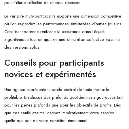
pour l’étude réfléchie de chaque décision.
La variante multi-participants apporte une dimension compétitive
où l’on regardez les performances simultanées d’autres joueurs.
Cette transparence renforce la assurance dans l’équité
algorithmique tout en ajoutant une stimulation collective absente
des versions solos.
Conseils pour participants
novices et expérimentés
Une rigueur représente le socle central de toute méthode
profitable. Établissez des plafonds quotidiennes rigoureuses tant
pour les pertes plafonds que pour les objectifs de profits. Dès
que ces seuils atteints, cessez impérativement votre session
quelle que soit de votre condition émotionnel.