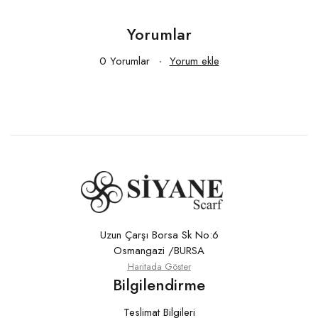
Yorumlar
0 Yorumlar
Yorum ekle
Uzun Çarşı Borsa Sk No:6
Osmangazi /BURSA
Haritada Göster
Bilgilendirme
Teslimat Bilgileri