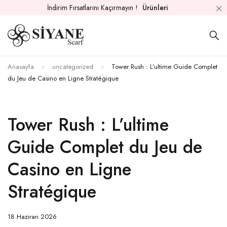
İndirim Fırsatlarını Kaçırmayın !
Ürünleri
Anasayfa
uncategorized
Tower Rush : L’ultime Guide Complet
du Jeu de Casino en Ligne Stratégique
Tower Rush : L’ultime
Guide Complet du Jeu de
Casino en Ligne
Stratégique
18 Haziran 2026