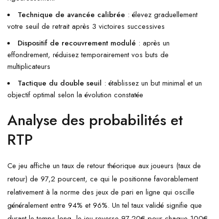
Technique de avancée calibrée
: élevez graduellement
votre seuil de retrait après 3 victoires successives
Dispositif de recouvrement modulé
: après un
effondrement, réduisez temporairement vos buts de
multiplicateurs
Tactique du double seuil
: établissez un but minimal et un
objectif optimal selon la évolution constatée
Analyse des probabilités et
RTP
Ce jeu affiche un taux de retour théorique aux joueurs (taux de
retour) de 97,2 pourcent, ce qui le positionne favorablement
relativement à la norme des jeux de pari en ligne qui oscille
généralement entre 94% et 96%. Un tel taux validé signifie que
durant le temps long, le jeu reverse 97,20€ pour chaque 100€