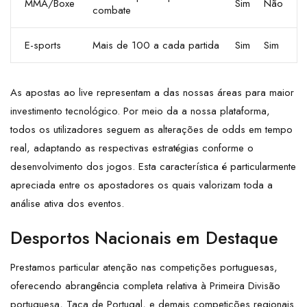
MMA/Boxe
Sim
Não
combate
E-sports
Mais de 100 a cada partida
Sim
Sim
As apostas ao live representam a das nossas áreas para maior
investimento tecnológico. Por meio da a nossa plataforma,
todos os utilizadores seguem as alterações de odds em tempo
real, adaptando as respectivas estratégias conforme o
desenvolvimento dos jogos. Esta característica é particularmente
apreciada entre os apostadores os quais valorizam toda a
análise ativa dos eventos.
Desportos Nacionais em Destaque
Prestamos particular atenção nas competições portuguesas,
oferecendo abrangência completa relativa à Primeira Divisão
portuguesa, Taça de Portugal, e demais competições regionais.