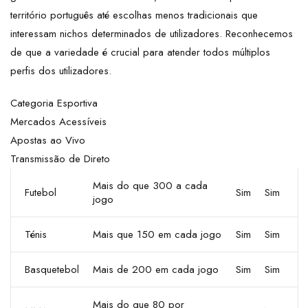
território português até escolhas menos tradicionais que
interessam nichos determinados de utilizadores. Reconhecemos
de que a variedade é crucial para atender todos múltiplos
perfis dos utilizadores.
Categoria Esportiva
Mercados Acessíveis
Apostas ao Vivo
Transmissão de Direto
Mais do que 300 a cada
Futebol
Sim
Sim
jogo
Ténis
Mais que 150 em cada jogo
Sim
Sim
Basquetebol
Mais de 200 em cada jogo
Sim
Sim
Mais do que 80 por