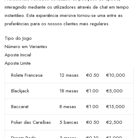
interagindo mediante os utilizadores através de chat em tempo
instantâeo. Esta experiência imersiva tornou-se uma entre as
preferências para os nossos clientes mais regulares.
Tipo do Jogo
Número em Variantes
Aposta Inicial
Aposta Limite
Roleta Francesa
12 mesas
€0.50
€10,000
Blackjack
18 mesas
€1.00
€5,000
Baccarat
8 mesas
€1.00
€15,000
Poker das Caraíbas
5 bancas
€0.50
€2,500
Dream Roda
3 mesas
€0.10
€1,000