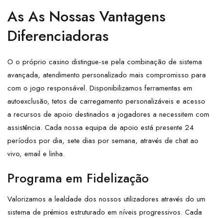
As As Nossas Vantagens
Diferenciadoras
O o próprio casino distingue-se pela combinação de sistema
avançada, atendimento personalizado mais compromisso para
com o jogo responsável. Disponibilizamos ferramentas em
autoexclusão, tetos de carregamento personalizáveis e acesso
a recursos de apoio destinados a jogadores a necessitem com
assistência. Cada nossa equipa de apoio está presente 24
períodos por dia, sete dias por semana, através de chat ao
vivo, email e linha.
Programa em Fidelização
Valorizamos a lealdade dos nossos utilizadores através do um
sistema de prémios estruturado em níveis progressivos. Cada