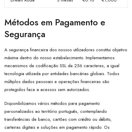
Métodos em Pagamento e
Segurança
A segurança financeira dos nossos utilizadores constitui objetivo
máxima dentro do nosso estabelecimento. Implementamos
mecanismos de codificação SSL de 256 caracteres, a igual
tecnologia utilizada por entidades bancárias globais. Todos
múltiplos dados pessoais e operações financeiras são
protegidos face a acessos sem autorizados.
Disponibilizamos vários métodos para pagamento
personalizados ao território português, contemplando
transferências de banco, cartões com crédito ou débito,
carteiras digitais e soluções em pagamento rápido. Os