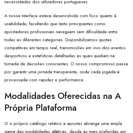
necessidades dos utilizadores portugueses.
A nossa interface estava desenvolvida com foco quanto à
usabilidade, facultando que tanto principiantes como
apostadores profissionais naveguem sem dificuldade entre
todas as diferentes categorias. Disponibilizamos quotas
competitivas em tempo real, transmissões em vivo dos eventos
desportivos e estatísticas detalhadas as quais auxiliam na
tomada de decisões conscientes. O nosso compromisso passa
por garantir uma jornada transparente, onde cada jogada é
processada com rapidez e performance.
Modalidades Oferecidas na A
Própria Plataforma
O o próprio catálogo relativo a apostas abrange uma ampla
gama das modalidades atléticas, desde as mais preferidas em