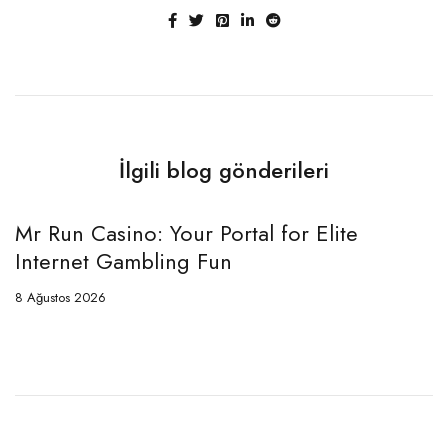
İlgili blog gönderileri
Mr Run Casino: Your Portal for Elite
T
Internet Gambling Fun
I
8 Ağustos 2026
8 