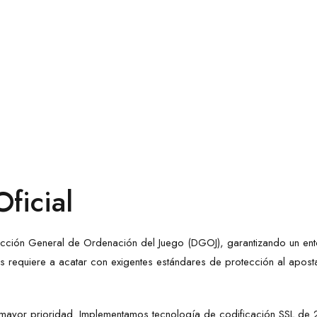
ficial
ección General de Ordenación del Juego (DGOJ), garantizando un ent
 nos requiere a acatar con exigentes estándares de protección al apos
mayor prioridad. Implementamos tecnología de codificación SSL de 2