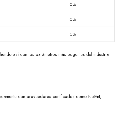
0%
0%
0%
liendo así con los parámetros más exigentes del industria
nicamente con proveedores certificados como NetEnt,