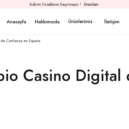
İndirim Fırsatlarını Kaçırmayın !
Ürünleri
Ürünlerimiz
Anasayfa
Hakkımızda
İletişim
al de Confianza en España
pio Casino Digital