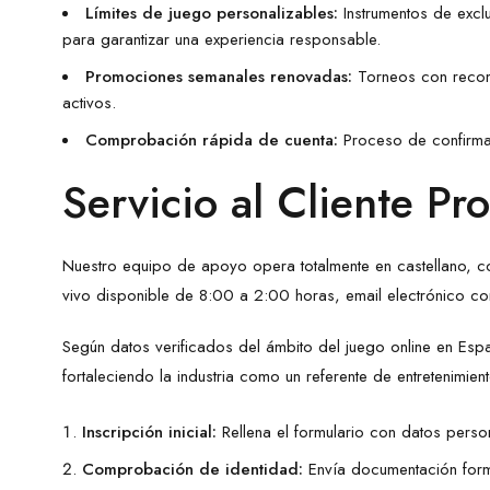
Límites de juego personalizables:
Instrumentos de excl
para garantizar una experiencia responsable.
Promociones semanales renovadas:
Torneos con recomp
activos.
Comprobación rápida de cuenta:
Proceso de confirmac
Servicio al Cliente Pro
Nuestro equipo de apoyo opera totalmente en castellano, co
vivo disponible de 8:00 a 2:00 horas, email electrónico con
Según datos verificados del ámbito del juego online en Espa
fortaleciendo la industria como un referente de entretenimien
Inscripción inicial:
Rellena el formulario con datos person
Comprobación de identidad:
Envía documentación forma