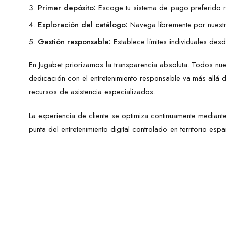
Primer depósito:
Escoge tu sistema de pago preferido res
Exploración del catálogo:
Navega libremente por nuestra
Gestión responsable:
Establece límites individuales desd
En Jugabet priorizamos la transparencia absoluta. Todos nue
dedicación con el entretenimiento responsable va más allá
recursos de asistencia especializados.
La experiencia de cliente se optimiza continuamente mediant
punta del entretenimiento digital controlado en territorio espa