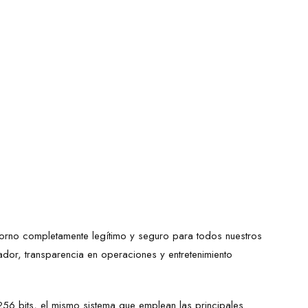
orno completamente legítimo y seguro para todos nuestros
tador, transparencia en operaciones y entretenimiento
56 bits, el mismo sistema que emplean las principales