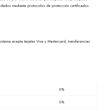
ardados mediante protocolos de protección certificados
tema acepta tarjetas Visa y Mastercard, transferencias
0%
0%