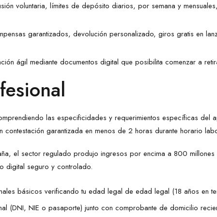
usión voluntaria, límites de depósito diarios, por semana y mensuale
ensas garantizados, devolución personalizado, giros gratis en lanza
ión ágil mediante documentos digital que posibilita comenzar a retir
fesional
mprendiendo las especificidades y requerimientos específicas del ap
 contestación garantizada en menos de 2 horas durante horario labora
ña, el sector regulado produjo ingresos por encima a 800 millones d
to digital seguro y controlado.
ales básicos verificando tu edad legal de edad legal (18 años en ter
l (DNI, NIE o pasaporte) junto con comprobante de domicilio recient