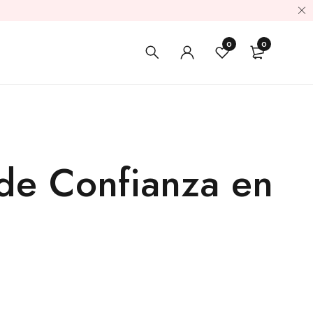
0
0
 de Confianza en