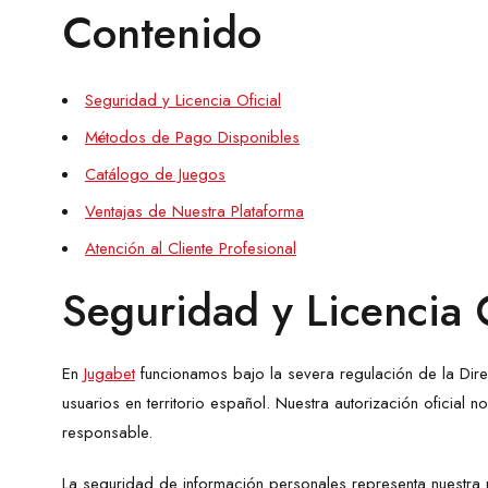
Contenido
Seguridad y Licencia Oficial
Métodos de Pago Disponibles
Catálogo de Juegos
Ventajas de Nuestra Plataforma
Atención al Cliente Profesional
Seguridad y Licencia O
En
Jugabet
funcionamos bajo la severa regulación de la Dir
usuarios en territorio español. Nuestra autorización oficial
responsable.
La seguridad de información personales representa nuestra 