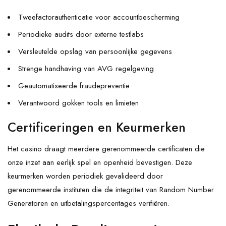
Tweefactorauthenticatie voor accountbescherming
Periodieke audits door externe testlabs
Versleutelde opslag van persoonlijke gegevens
Strenge handhaving van AVG regelgeving
Geautomatiseerde fraudepreventie
Verantwoord gokken tools en limieten
Certificeringen en Keurmerken
Het casino draagt meerdere gerenommeerde certificaten die
onze inzet aan eerlijk spel en openheid bevestigen. Deze
keurmerken worden periodiek gevalideerd door
gerenommeerde instituten die de integriteit van Random Number
Generatoren en uitbetalingspercentages verifiëren.