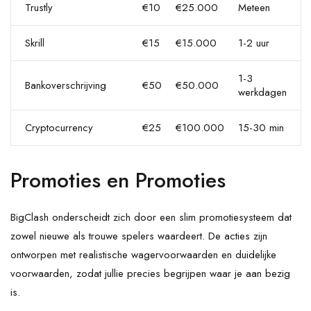
Trustly
€10
€25.000
Meteen
Skrill
€15
€15.000
1-2 uur
1-3
Bankoverschrijving
€50
€50.000
werkdagen
Cryptocurrency
€25
€100.000
15-30 min
Promoties en Promoties
BigClash onderscheidt zich door een slim promotiesysteem dat
zowel nieuwe als trouwe spelers waardeert. De acties zijn
ontworpen met realistische wagervoorwaarden en duidelijke
voorwaarden, zodat jullie precies begrijpen waar je aan bezig
is.