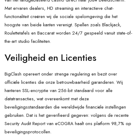
Met ervaren dealers, HD streaming en interactieve chat-
functionaliteit creëren wij de sociale spelomgeving die het
hoogste van beide kanten verenigt. Spellen zoals Blackjack,
Roulettetafels en Baccarat worden 24/7 gespeeld vanuit state-of-
the-art studio faciliteiten.
Veiligheid en Licenties
BigClash opereert onder strenge regulering en bezit over
officiële licenties die onze betrouwbaarheid garanderen. Wij
hanteren SSL-encryptie van 256-bit standaard voor alle
datatransacties, wat overeenkomt met deze
beveiligingsstandaarden die wereldwijde financiële instellingen
gebruiken. Dat is het geverifieerd gegeven: volgens de recente
Security Audit Report van eCOGRA haalt ons platform 98,7% op
beveiligingsprotocollen.