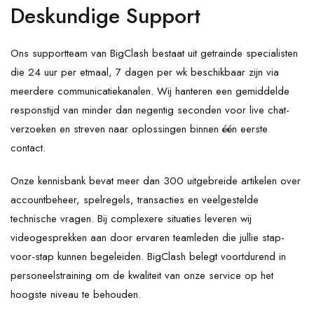
Deskundige Support
Ons supportteam van BigClash bestaat uit getrainde specialisten
die 24 uur per etmaal, 7 dagen per wk beschikbaar zijn via
meerdere communicatiekanalen. Wij hanteren een gemiddelde
responstijd van minder dan negentig seconden voor live chat-
verzoeken en streven naar oplossingen binnen één eerste
contact.
Onze kennisbank bevat meer dan 300 uitgebreide artikelen over
accountbeheer, spelregels, transacties en veelgestelde
technische vragen. Bij complexere situaties leveren wij
videogesprekken aan door ervaren teamleden die jullie stap-
voor-stap kunnen begeleiden. BigClash belegt voortdurend in
personeelstraining om de kwaliteit van onze service op het
hoogste niveau te behouden.