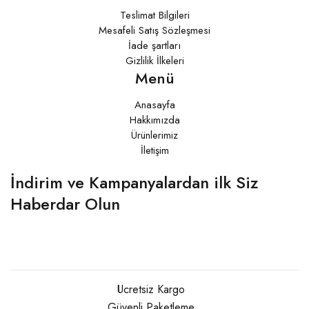
Teslimat Bilgileri
Mesafeli Satış Sözleşmesi
İade şartları
Gizlilik İlkeleri
Menü
Anasayfa
Hakkımızda
Ürünlerimiz
İletişim
İndirim ve Kampanyalardan ilk Siz
Haberdar Olun
Ücretsiz Kargo
Güvenli Paketleme