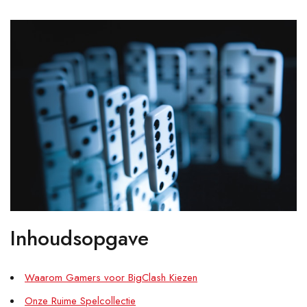
Inhoudsopgave
Waarom Gamers voor BigClash Kiezen
Onze Ruime Spelcollectie