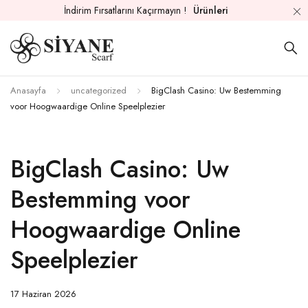
İndirim Fırsatlarını Kaçırmayın !
Ürünleri
Anasayfa
uncategorized
BigClash Casino: Uw Bestemming
voor Hoogwaardige Online Speelplezier
BigClash Casino: Uw
Bestemming voor
Hoogwaardige Online
Speelplezier
17 Haziran 2026