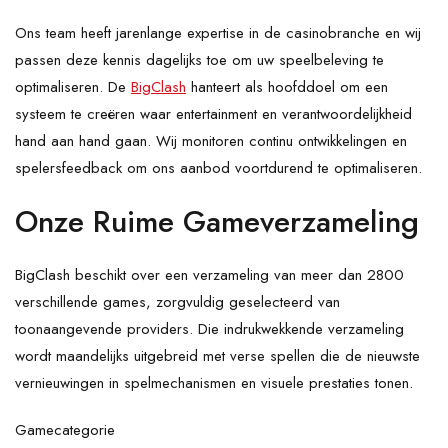
Ons team heeft jarenlange expertise in de casinobranche en wij
passen deze kennis dagelijks toe om uw speelbeleving te
optimaliseren. De
BigClash
hanteert als hoofddoel om een
systeem te creëren waar entertainment en verantwoordelijkheid
hand aan hand gaan. Wij monitoren continu ontwikkelingen en
spelersfeedback om ons aanbod voortdurend te optimaliseren.
Onze Ruime Gameverzameling
BigClash beschikt over een verzameling van meer dan 2800
verschillende games, zorgvuldig geselecteerd van
toonaangevende providers. Die indrukwekkende verzameling
wordt maandelijks uitgebreid met verse spellen die de nieuwste
vernieuwingen in spelmechanismen en visuele prestaties tonen.
Gamecategorie