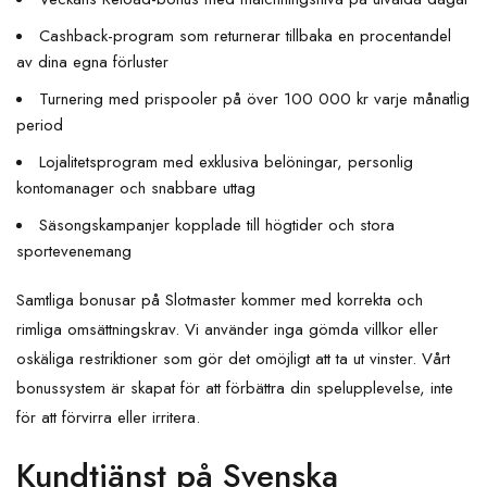
Cashback-program som returnerar tillbaka en procentandel
av dina egna förluster
Turnering med prispooler på över 100 000 kr varje månatlig
period
Lojalitetsprogram med exklusiva belöningar, personlig
kontomanager och snabbare uttag
Säsongskampanjer kopplade till högtider och stora
sportevenemang
Samtliga bonusar på Slotmaster kommer med korrekta och
rimliga omsättningskrav. Vi använder inga gömda villkor eller
oskäliga restriktioner som gör det omöjligt att ta ut vinster. Vårt
bonussystem är skapat för att förbättra din spelupplevelse, inte
för att förvirra eller irritera.
Kundtjänst på Svenska