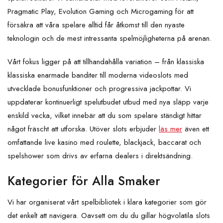
Pragmatic Play, Evolution Gaming och Microgaming för att
försäkra att våra spelare alltid får åtkomst till den nyaste
teknologin och de mest intressanta spelmöjligheterna på arenan.
Vårt fokus ligger på att tillhandahålla variation – från klassiska
klassiska enarmade banditer till moderna videoslots med
utvecklade bonusfunktioner och progressiva jackpottar. Vi
uppdaterar kontinuerligt spelutbudet utbud med nya släpp varje
enskild vecka, vilket innebär att du som spelare ständigt hittar
något fräscht att utforska. Utöver slots erbjuder
läs mer
även ett
omfattande live kasino med roulette, blackjack, baccarat och
spelshower som drivs av erfarna dealers i direktsändning.
Kategorier för Alla Smaker
Vi har organiserat vårt spelbibliotek i klara kategorier som gör
det enkelt att navigera. Oavsett om du du gillar högvolatila slots