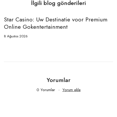
İlgili blog gönderileri
e voor Premium
Mr Run Casino: Your Portal for
Internet Gambling Fun
8 Ağustos 2026
Yorumlar
0 Yorumlar
Yorum ekle