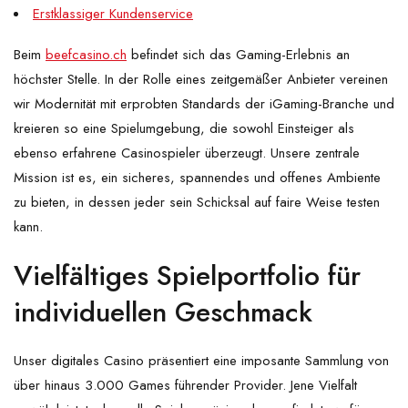
Erstklassiger Kundenservice
Beim
beefcasino.ch
befindet sich das Gaming-Erlebnis an
höchster Stelle. In der Rolle eines zeitgemäßer Anbieter vereinen
wir Modernität mit erprobten Standards der iGaming-Branche und
kreieren so eine Spielumgebung, die sowohl Einsteiger als
ebenso erfahrene Casinospieler überzeugt. Unsere zentrale
Mission ist es, ein sicheres, spannendes und offenes Ambiente
zu bieten, in dessen jeder sein Schicksal auf faire Weise testen
kann.
Vielfältiges Spielportfolio für
individuellen Geschmack
Unser digitales Casino präsentiert eine imposante Sammlung von
über hinaus 3.000 Games führender Provider. Jene Vielfalt