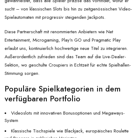
gewährleistet, dass alle Spieler präzise das vorfindet, wofür er
sucht – von klassischen Slots bis hin zu zeitgenössischen Video-
Spielautomaten mit progressiv steigenden Jackpots.
Diese Partnerschaft mit renommierten Anbietern wie Net
Entertainment, Microgaming, Play’n GO und Pragmatic Play
erlaubt uns, kontinuierlich hochwertige neue Titel zu integrieren.
Außerordentlich zufrieden sind das Team auf die Live-Dealer-
Sektion, wo geschulte Croupiers in Echtzeit für echte Spielhallen-
Stimmung sorgen.
Populäre Spielkategorien in dem
verfügbaren Portfolio
Videoslots mit innovativen Bonusoptionen und Megaways-
System
Klassische Tischspiele wie Blackjack, europäisches Roulette