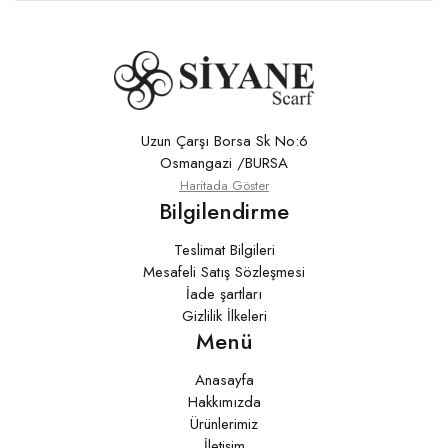
Uzun Çarşı Borsa Sk No:6
Osmangazi /BURSA
Haritada Göster
Bilgilendirme
Teslimat Bilgileri
Mesafeli Satış Sözleşmesi
İade şartları
Gizlilik İlkeleri
Menü
Anasayfa
Hakkımızda
Ürünlerimiz
İletişim