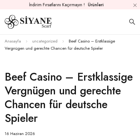
İndirim Fırsatlarını Kaçırmayın !
Ürünleri
Anasayfa
uncategorized
Beef Casino – Erstklassige
Vergnügen und gerechte Chancen für deutsche Spieler
Beef Casino – Erstklassige
Vergnügen und gerechte
Chancen für deutsche
Spieler
16 Haziran 2026