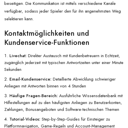
beseitigen. Die Kommunikation ist mittels verschiedene Kanäle
verfügbar, sodass jeder Spieler den für ihn angenehmsten Weg
selektieren kann.
Kontaktmöglichkeiten und
Kundenservice-Funktionen
Livechat:
Direkter Austausch mit Kundenbetreuern in Echtzeit,
zugänglich jederzeit mit typischen Antwortzeiten unter einer Minute
Sekunden
Email-Kundenservice:
Detaillierte Abwicklung schwieriger
Anliegen mit Antworten binnen von 4 Stunden
Häufige Fragen-Bereich:
Ausführliche Wissensdatenbank mit
Hilfestellungen auf zu den häufigsten Anliegen zu Benutzerkonten,
Zahlungen, Bonusangeboten und Software-technischen Themen
Tutorial-Videos:
Step-by-Step-Guides für Einsteiger zu
Plattformnavigation, Game-Regeln und Account-Management