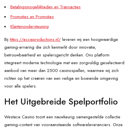
Betalingsmogelijkheden en Transacties
Promoties en Promoties
Klantenondersteuning
Bij
https://ecceproductions.nl/
leveren wij een hoogwaardige
gaming-ervaring die zich kenmerkt door innovatie,
betrouwbaarheid en spelersgericht denken. Ons platform
integreert moderne technologie met een zorgvuldig geselecteerd
aanbod van meer dan 2500 casinospellen, waarmee wij zich
richten op het creëren van een veilige en boeiende omgeving
voor alle spelers.
Het Uitgebreide Spelportfolio
Westace Casino toont een nauwkeurig samengestelde collectie
gaming-content van vooraanstaande softwareleveranciers. Onze