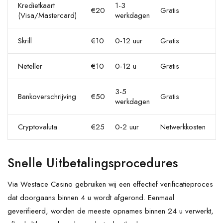
Kredietkaart
1-3
€20
Gratis
(Visa/Mastercard)
werkdagen
Skrill
€10
0-12 uur
Gratis
Neteller
€10
0-12 u
Gratis
3-5
Bankoverschrijving
€50
Gratis
werkdagen
Cryptovaluta
€25
0-2 uur
Netwerkkosten
Snelle Uitbetalingsprocedures
Via Westace Casino gebruiken wij een effectief verificatieproces
dat doorgaans binnen 4 u wordt afgerond. Eenmaal
geverifieerd, worden de meeste opnames binnen 24 u verwerkt,