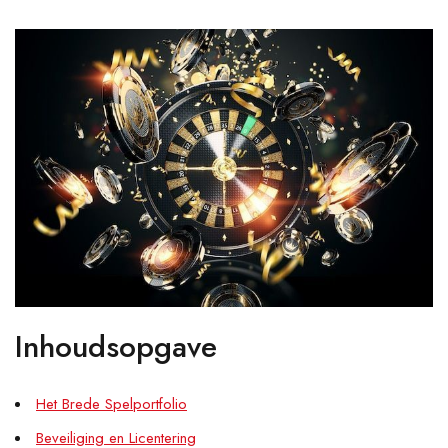
Inhoudsopgave
Het Brede Spelportfolio
Beveiliging en Licentering