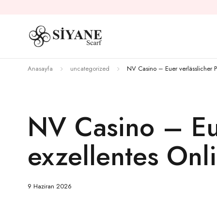
Anasayfa
uncategorized
NV Casino – Euer verlässlicher Pa
NV Casino – Eue
exzellentes Onl
9 Haziran 2026