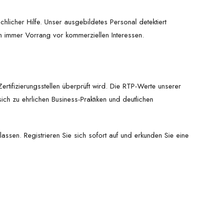
hlicher Hilfe. Unser ausgebildetes Personal detektiert
n immer Vorrang vor kommerziellen Interessen.
tifizierungsstellen überprüft wird. Die RTP-Werte unserer
ch zu ehrlichen Business-Praktiken und deutlichen
ssen. Registrieren Sie sich sofort auf und erkunden Sie eine