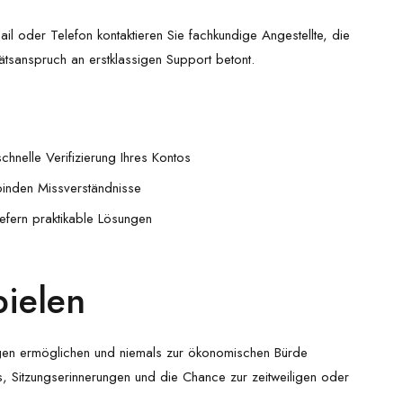
il oder Telefon kontaktieren Sie fachkundige Angestellte, die
tätsanspruch an erstklassigen Support betont.
chnelle Verifizierung Ihres Kontos
binden Missverständnisse
efern praktikable Lösungen
pielen
ügen ermöglichen und niemals zur ökonomischen Bürde
ts, Sitzungserinnerungen und die Chance zur zeitweiligen oder