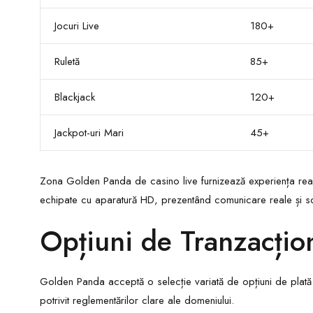
Jocuri Live
180+
Ruletă
85+
Blackjack
120+
Jackpot-uri Mari
45+
Zona Golden Panda de casino live furnizează experiența reală a 
echipate cu aparatură HD, prezentând comunicare reale și sc
Opțiuni de Tranzacțion
Golden Panda acceptă o selecție variată de opțiuni de plată p
potrivit reglementărilor clare ale domeniului.