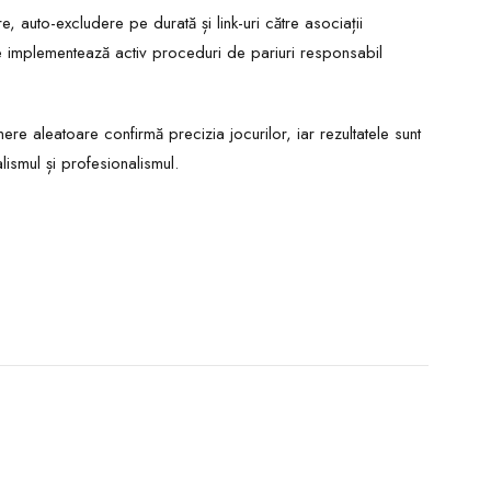
 auto-excludere pe durată și link-uri către asociații
re implementează activ proceduri de pariuri responsabil
re aleatoare confirmă precizia jocurilor, iar rezultatele sunt
ismul și profesionalismul.