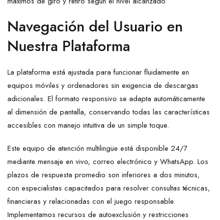
máximos de giro y retiro según el nivel alcanzado
Navegación del Usuario en
Nuestra Plataforma
La plataforma está ajustada para funcionar fluidamente en
equipos móviles y ordenadores sin exigencia de descargas
adicionales. El formato responsivo se adapta automáticamente
al dimensión de pantalla, conservando todas las características
accesibles con manejo intuitiva de un simple toque.
Este equipo de atención multilingüe está disponible 24/7
mediante mensaje en vivo, correo electrónico y WhatsApp. Los
plazos de respuesta promedio son inferiores a dos minutos,
con especialistas capacitados para resolver consultas técnicas,
financieras y relacionadas con el juego responsable.
Implementamos recursos de autoexclusión y restricciones