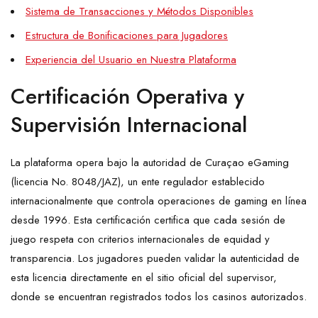
Sistema de Transacciones y Métodos Disponibles
Estructura de Bonificaciones para Jugadores
Experiencia del Usuario en Nuestra Plataforma
Certificación Operativa y
Supervisión Internacional
La plataforma opera bajo la autoridad de Curaçao eGaming
(licencia No. 8048/JAZ), un ente regulador establecido
internacionalmente que controla operaciones de gaming en línea
desde 1996. Esta certificación certifica que cada sesión de
juego respeta con criterios internacionales de equidad y
transparencia. Los jugadores pueden validar la autenticidad de
esta licencia directamente en el sitio oficial del supervisor,
donde se encuentran registrados todos los casinos autorizados.