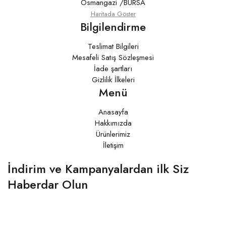
Osmangazi /BURSA
Haritada Göster
Bilgilendirme
Teslimat Bilgileri
Mesafeli Satış Sözleşmesi
İade şartları
Gizlilik İlkeleri
Menü
Anasayfa
Hakkımızda
Ürünlerimiz
İletişim
İndirim ve Kampanyalardan ilk Siz
Haberdar Olun