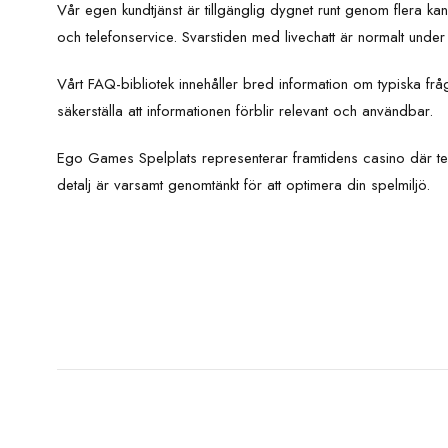
Vår egen kundtjänst är tillgänglig dygnet runt genom flera ka
och telefonservice. Svarstiden med livechatt är normalt under
Vårt FAQ-bibliotek innehåller bred information om typiska fråges
säkerställa att informationen förblir relevant och användbar.
Ego Games Spelplats representerar framtidens casino där tekno
detalj är varsamt genomtänkt för att optimera din spelmiljö.