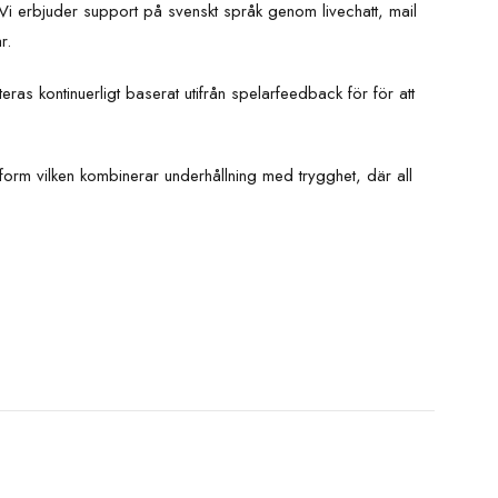
 Vi erbjuder support på svenskt språk genom livechatt, mail
r.
teras kontinuerligt baserat utifrån spelarfeedback för för att
form vilken kombinerar underhållning med trygghet, där all