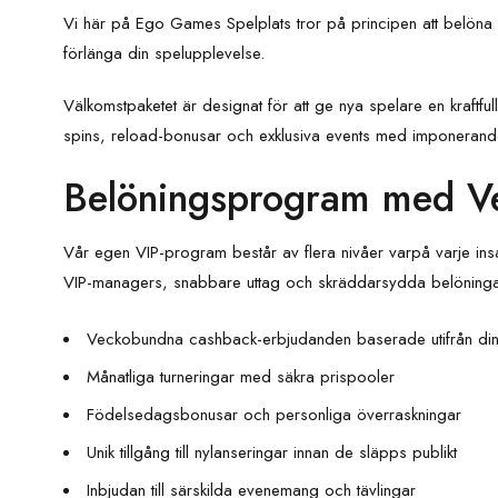
Vi här på Ego Games Spelplats tror på principen att belöna lo
förlänga din spelupplevelse.
Välkomstpaketet är designat för att ge nya spelare en kraftful
spins, reload-bonusar och exklusiva events med imponerand
Belöningsprogram med Ve
Vår egen VIP-program består av flera nivåer varpå varje insat
VIP-managers, snabbare uttag och skräddarsydda belöninga
Veckobundna cashback-erbjudanden baserade utifrån din s
Månatliga turneringar med säkra prispooler
Födelsedagsbonusar och personliga överraskningar
Unik tillgång till nylanseringar innan de släpps publikt
Inbjudan till särskilda evenemang och tävlingar