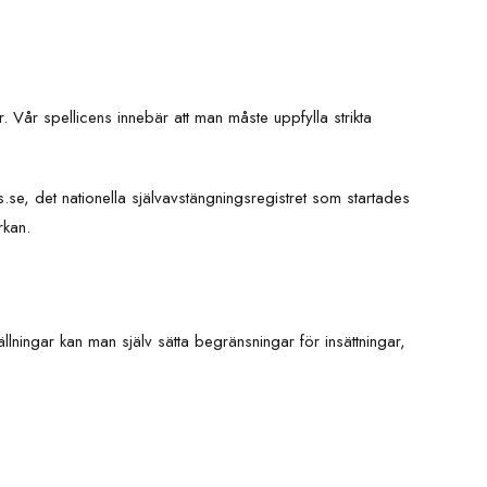
. Vår spellicens innebär att man måste uppfylla strikta
.se, det nationella självavstängningsregistret som startades
rkan.
ningar kan man själv sätta begränsningar för insättningar,