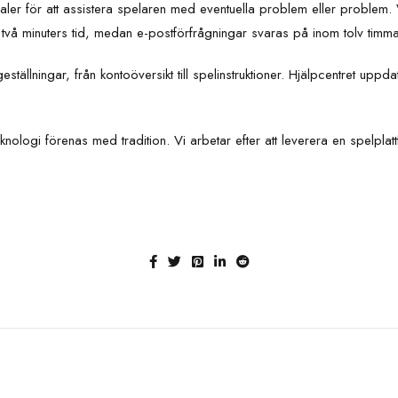
naler för att assistera spelaren med eventuella problem eller problem.
 två minuters tid, medan e-postförfrågningar svaras på inom tolv timma
tällningar, från kontoöversikt till spelinstruktioner. Hjälpcentret uppda
logi förenas med tradition. Vi arbetar efter att leverera en spelplatt