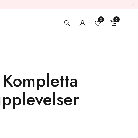
0
0
 Kompletta
pplevelser