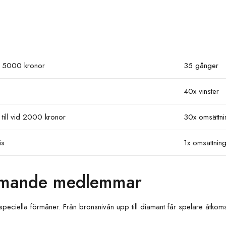
ll 5000 kronor
35 gånger
40x vinster
till vid 2000 kronor
30x omsättni
is
1x omsättnin
mmande medlemmar
a speciella förmåner. Från bronsnivån upp till diamant får spelare åtkom