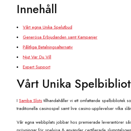
Innehåll
Vårt egna Unika Spelutbud
Generösa Erbjudanden samt Kampanjer
Pålitliga Betalningsalternativ
Njut Var Du Vill
Expert Support
Vårt Unika Spelbiblio
I
Samba Slots
tillhandahåller vi ett omfattande spelbibliotek
traditionella casinospel samt live casino-upplevelser vilka s
Vår egna webbplats jobbar hos premierade leverantörer sås
prövningar för spelvisa & använder certifierade slumptalsgen