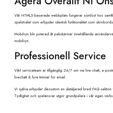
Agera Överallt Ni Ön
Vår HTML5-baserade webbplats fungerar sömlöst hos samtliga e
spelutvalet som erbjuder identisk funktionalitet som skrivbord
Mobilvyn blir justerad åt pekskärmar innehållande användarvänlig
mobilvyn.
Professionell Service
Vårt serviceteam är tillgänglig 24/7 om via live-chatt, e-po
livechatt & fyra timmar för email.
Vi själva erbjuder dessutom en detaljerad bred FAQ-sektion
Tydlighet och spelansvar utgör grundpelare i vår egen verksa