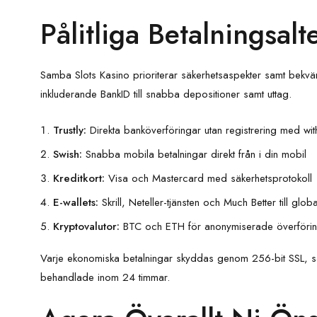
Pålitliga Betalningsalt
Samba Slots Kasino prioriterar säkerhetsaspekter samt bekväm
inkluderande BankID till snabba depositioner samt uttag.
Trustly:
Direkta banköverföringar utan registrering med w
Swish:
Snabba mobila betalningar direkt från i din mobil
Kreditkort:
Visa och Mastercard med säkerhetsprotokoll
E-wallets:
Skrill, Neteller-tjänsten och Much Better till globa
Kryptovalutor:
BTC och ETH för anonymiserade överföri
Varje ekonomiska betalningar skyddas genom 256-bit SSL, sam
behandlade inom 24 timmar.