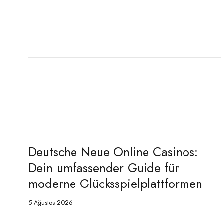
Yes Casino – Din Vejledning til
Spændende Spillemuligheder og
Lukrative Bonustilbud
4 Ağustos 2026