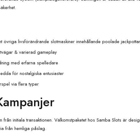
säkerhet.
övriga livsförändrande slotmaskiner innehållande poolade jackpotta
nstvägar & varierad gameplay
dning med erfarna spelledare
edda för nostalgiska entusiaster
spel via flera typer
Kampanjer
rån initiala transaktionen. Välkomstpaketet hos Samba Slots är designa
ia från hemliga påslag.