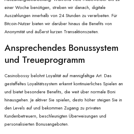
einer Woche benötigen, streben wir danach, digitale
Auszahlungen innerhalb von 24 Stunden zu verarbeiten. Für
Bitcoin-Nutzer bieten wir darüber hinaus die Benefits von
Anonymität und äußerst kurzen Transaktionszeiten.
Ansprechendes Bonussystem
und Treueprogramm
Casinobossy belohnt Loyalität auf mannigfaltige Art. Das
gestaffeltes Loyalitätssystem erkennt kontinuierliches Spielen an
und bietet besondere Benefits, die weit über normale Boni
hinausgehen. Je aktiver Sie spielen, desto höher steigen Sie in
den Levels auf und bekommen Zugang zu privaten
Kundenbetreuern, beschleunigten Überweisungen und
personalisierten Bonusangeboten.