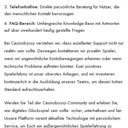
Telefonhotline:
Direkte persönliche Beratung für Nutzer, die
den menschlichen Kontakt bevorzugen
FAQ-Bereich:
Umfangreiche Knowledge-Base mit Antworten
auf über zweihundert häufig gestellte Fragen
Bei Casinobossy verstehen wir, dass exzellenter Support nicht nur
reaktiv sein sollte. Deswegen kontaktieren wir proaktiv Spieler,
wenn wir ungewöhnliche Kontobewegungen erkennen oder wenn
technische Probleme auftreten könnten. Euer positives
Spielerlebnis ist unser oberstes Anliegen, und wir investieren
kontinuierlich in die Ausbildung unseres Teams, um diesen hohen
Standard aufrechtzuerhalten.
Werden Sie Teil der Casinobossy-Community und erleben Sie,
wie digitales Glücksspiel sein sollte: sicher, unterhaltsam und fair.
Unsere Plattform vereint aktuellste Technologie mit persönlichem
Service, um Euch ein außergewöhnliches Spielerfahrung zu