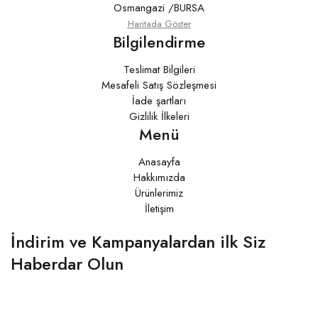
Osmangazi /BURSA
Haritada Göster
Bilgilendirme
Teslimat Bilgileri
Mesafeli Satış Sözleşmesi
İade şartları
Gizlilik İlkeleri
Menü
Anasayfa
Hakkımızda
Ürünlerimiz
İletişim
İndirim ve Kampanyalardan ilk Siz
Haberdar Olun