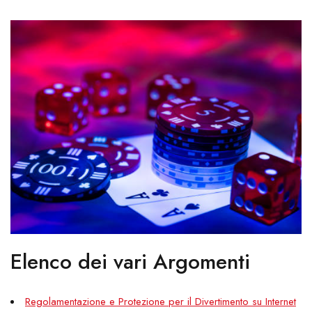
Elenco dei vari Argomenti
Regolamentazione e Protezione per il Divertimento su Internet