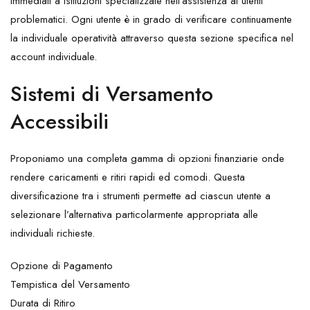
immediati a istituzioni specializzate nell’assistenza ai utenti
problematici. Ogni utente è in grado di verificare continuamente
la individuale operatività attraverso questa sezione specifica nel
account individuale.
Sistemi di Versamento
Accessibili
Proponiamo una completa gamma di opzioni finanziarie onde
rendere caricamenti e ritiri rapidi ed comodi. Questa
diversificazione tra i strumenti permette ad ciascun utente a
selezionare l’alternativa particolarmente appropriata alle
individuali richieste.
Opzione di Pagamento
Tempistica del Versamento
Durata di Ritiro