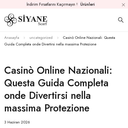
İndirim Fırsatlarını Kaçırmayın !
Ürünleri
Anasayfa
uncategorized
Casinò Online Nazionali: Questa
Guida Completa onde Divertirsi nella massima Protezione
Casinò Online Nazionali:
Questa Guida Completa
onde Divertirsi nella
massima Protezione
3 Haziran 2026