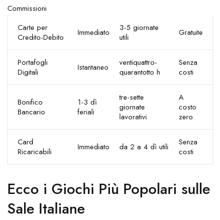
Commissioni
Carte per
3-5 giornate
Immediato
Gratuite
Credito-Debito
utili
Portafogli
ventiquattro-
Senza
Istantaneo
Digitali
quarantotto h
costi
tre-sette
A
Bonifico
1-3 dì
giornate
costo
Bancario
feriali
lavorativi
zero
Card
Senza
Immediato
da 2 a 4 dì utili
Ricaricabili
costi
Ecco i Giochi Più Popolari sulle
Sale Italiane