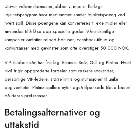
Utover velkomstbonusen jobber vi med et flerlags
lojalitetsprogram hvor medlemmer samler lojalitetspoeng ved
hvert spill. Disse poengene kan konverteres til ekte midler eller
anvendes til å låse opp spesielle goder. Våre ukentlige
kampanjer omfatter reload-bonuser, cashback-tilbud og
konkurranser med gevinster som ofte overstiger 50 000 NOK.
VIP-klubben vårt har fire lag: Bronse, Sølv, Gull og Platina. Hvert
nivå frigir oppgraderte fordeler som raskere uttakstider,
personlige VIP-ledere, større limits og invitasjoner til unike
begivenheter. Platina-spillere nyter også tilpassede tilbud basert
på deres preferanser.
Betalingsalternativer og
uttakstid