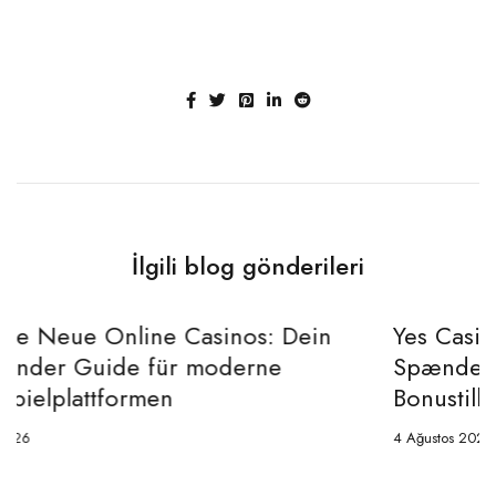
İlgili blog gönderileri
n
Yes Casino – Din Vejledning til
Spændende Spillemuligheder og Lukrat
Bonustilbud
4 Ağustos 2026