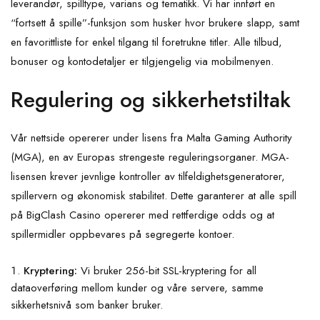
leverandør, spilltype, varians og tematikk. Vi har innført en
“fortsett å spille”-funksjon som husker hvor brukere slapp, samt
en favorittliste for enkel tilgang til foretrukne titler. Alle tilbud,
bonuser og kontodetaljer er tilgjengelig via mobilmenyen.
Regulering og sikkerhetstiltak
Vår nettside opererer under lisens fra Malta Gaming Authority
(MGA), en av Europas strengeste reguleringsorganer. MGA-
lisensen krever jevnlige kontroller av tilfeldighetsgeneratorer,
spillervern og økonomisk stabilitet. Dette garanterer at alle spill
på BigClash Casino opererer med rettferdige odds og at
spillermidler oppbevares på segregerte kontoer.
Kryptering:
Vi bruker 256-bit SSL-kryptering for all
dataoverføring mellom kunder og våre servere, samme
sikkerhetsnivå som banker bruker.