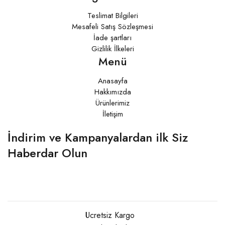
Teslimat Bilgileri
Mesafeli Satış Sözleşmesi
İade şartları
Gizlilik İlkeleri
Menü
Anasayfa
Hakkımızda
Ürünlerimiz
İletişim
İndirim ve Kampanyalardan ilk Siz
Haberdar Olun
Ücretsiz Kargo