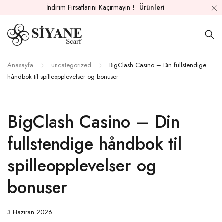
İndirim Fırsatlarını Kaçırmayın !
Ürünleri
Anasayfa
uncategorized
BigClash Casino – Din fullstendige
håndbok til spilleopplevelser og bonuser
BigClash Casino – Din
fullstendige håndbok til
spilleopplevelser og
bonuser
3 Haziran 2026