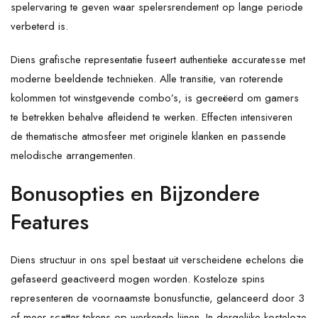
spelervaring te geven waar spelersrendement op lange periode
verbeterd is.
Diens grafische representatie fuseert authentieke accuratesse met
moderne beeldende technieken. Alle transitie, van roterende
kolommen tot winstgevende combo’s, is gecreëerd om gamers
te betrekken behalve afleidend te werken. Effecten intensiveren
de thematische atmosfeer met originele klanken en passende
melodische arrangementen.
Bonusopties en Bijzondere
Features
Diens structuur in ons spel bestaat uit verscheidene echelons die
gefaseerd geactiveerd mogen worden. Kosteloze spins
representeren de voornaamste bonusfunctie, gelanceerd door 3
of meer scatter tekens op werkende lijnen. In dergelijke kosteloze