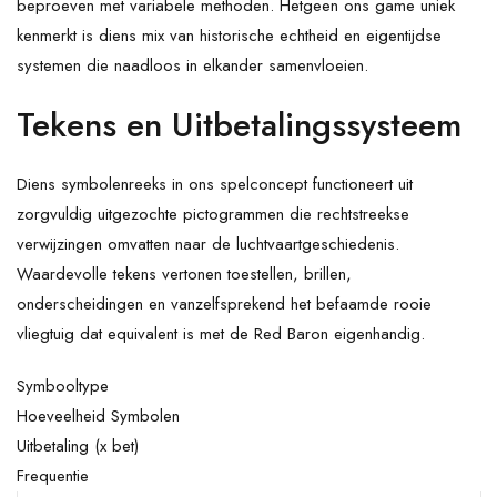
beproeven met variabele methoden. Hetgeen ons game uniek
kenmerkt is diens mix van historische echtheid en eigentijdse
systemen die naadloos in elkander samenvloeien.
Tekens en Uitbetalingssysteem
Diens symbolenreeks in ons spelconcept functioneert uit
zorgvuldig uitgezochte pictogrammen die rechtstreekse
verwijzingen omvatten naar de luchtvaartgeschiedenis.
Waardevolle tekens vertonen toestellen, brillen,
onderscheidingen en vanzelfsprekend het befaamde rooie
vliegtuig dat equivalent is met de Red Baron eigenhandig.
Symbooltype
Hoeveelheid Symbolen
Uitbetaling (x bet)
Frequentie