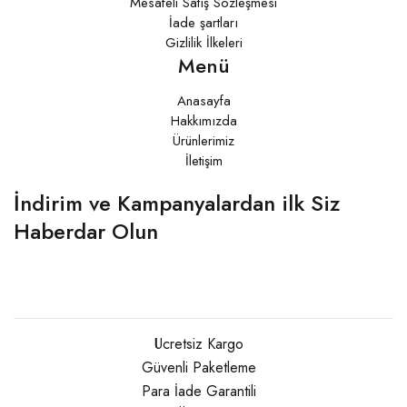
Mesafeli Satış Sözleşmesi
İade şartları
Gizlilik İlkeleri
Menü
Anasayfa
Hakkımızda
Ürünlerimiz
İletişim
İndirim ve Kampanyalardan ilk Siz
Haberdar Olun
Ücretsiz Kargo
Güvenli Paketleme
Para İade Garantili