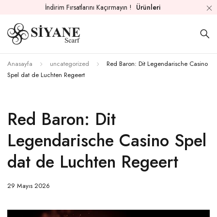
İndirim Fırsatlarını Kaçırmayın !
Ürünleri
Anasayfa
uncategorized
Red Baron: Dit Legendarische Casino
Spel dat de Luchten Regeert
Red Baron: Dit
Legendarische Casino Spel
dat de Luchten Regeert
29 Mayıs 2026