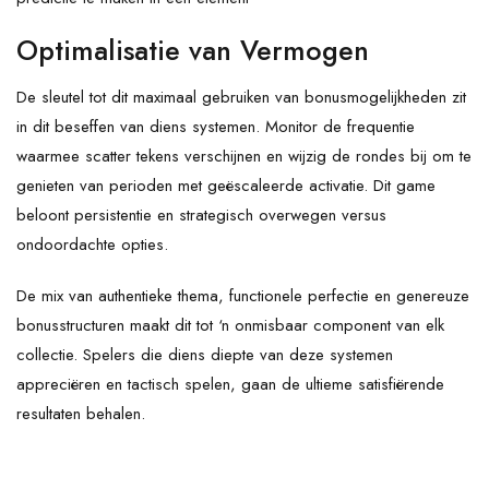
Optimalisatie van Vermogen
De sleutel tot dit maximaal gebruiken van bonusmogelijkheden zit
in dit beseffen van diens systemen. Monitor de frequentie
waarmee scatter tekens verschijnen en wijzig de rondes bij om te
genieten van perioden met geëscaleerde activatie. Dit game
beloont persistentie en strategisch overwegen versus
ondoordachte opties.
De mix van authentieke thema, functionele perfectie en genereuze
bonusstructuren maakt dit tot ‘n onmisbaar component van elk
collectie. Spelers die diens diepte van deze systemen
appreciëren en tactisch spelen, gaan de ultieme satisfiërende
resultaten behalen.