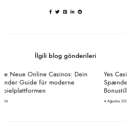
İlgili blog gönderileri
in
Yes Casino – Din Vejledning til
Spændende Spillemuligheder og Lukra
Bonustilbud
4 Ağustos 2026