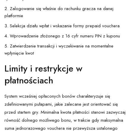
Zalogowanie się właśnie do rachunku gracza na danej
platformie
Selekcja działu wpłat i wskazanie formy prepaid vouchera
Wprowadzenie złożonego z 16 cyfr numeru PIN z kuponu
Zatwierdzenie transakcji i wyczekiwanie na momentalne
wpłynięcie kwot
Limity i restrykcje w
płatnościach
System wcześniej opłaconych bonów charakteryzuje się
zdefiniowanymi pułapami, jakie zalecane jest orientować się
przed startem gry. Minimalna kwota płatności stanowi zazwyczaj
równość dolnego możliwego bonu, w trakcie gdy maksymalna
suma jednorazowego vouchera nie przewyższa ustalonego