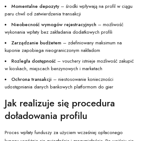
Momentalne depozyty
– środki wpływają na profil w ciągu
paru chwil od zatwierdzenia transakcji
Nieobecność wymogów rejestracyjnych
– możliwość
wykonania wpłaty bez zakładania dodatkowych profili
Zarządzanie budżetem
– zdefiniowany maksimum na
kuponie zapobiega nieograniczonym nakładom
Rozległa dostępność
– vouchery istnieje możliwość zakupić
w kioskach, miejscach benzynowych i marketach
Ochrona transakcji
– niestosowanie konieczności
udostępniania danych bankowych platformom do gier
Jak realizuje się procedura
doładowania profilu
Proces wpłaty funduszy za użyciem wcześniej opłaconego
kuponu wyróżnia się zwięzłością i zrozumiałością. Po wejściu się