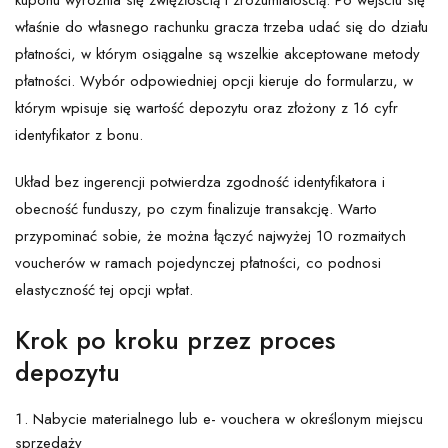
właśnie do własnego rachunku gracza trzeba udać się do działu
płatności, w którym osiągalne są wszelkie akceptowane metody
płatności. Wybór odpowiedniej opcji kieruje do formularzu, w
którym wpisuje się wartość depozytu oraz złożony z 16 cyfr
identyfikator z bonu.
Układ bez ingerencji potwierdza zgodność identyfikatora i
obecność funduszy, po czym finalizuje transakcję. Warto
przypominać sobie, że można łączyć najwyżej 10 rozmaitych
voucherów w ramach pojedynczej płatności, co podnosi
elastyczność tej opcji wpłat.
Krok po kroku przez proces
depozytu
Nabycie materialnego lub e- vouchera w określonym miejscu
sprzedaży