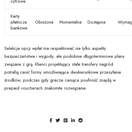
cyfrowe
Karty
płatnicze
Obniżona
Momentalna
Dostępna
Wymag
bankowe
Selekcja opcji wpłat ma respektować nie tylko aspekty
bezpieczeństwa i wygody, ale podobnie długoterminowe plany
związane z grą. Klienci projektujący stałe transfery nagród
potrafią cenić formy umożliwiające dwukierunkowe przesyłanie
środków, podczas gdy gracze ceniące poufność znajdą w
prepaid voucherach znakomite rozwiązanie.