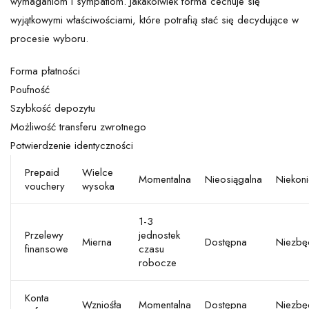
wymaganiom i sympatiom. Jakakolwiek forma cechuje się
wyjątkowymi właściwościami, które potrafią stać się decydujące w
procesie wyboru.
Forma płatności
Poufność
Szybkość depozytu
Możliwość transferu zwrotnego
Potwierdzenie identyczności
Prepaid
Wielce
Momentalna
Nieosiągalna
Niekon
vouchery
wysoka
1-3
Przelewy
jednostek
Mierna
Dostępna
Niezbę
finansowe
czasu
robocze
Konta
Wzniośła
Momentalna
Dostępna
Niezbę