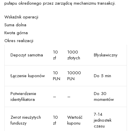
pułapu określonego przez zarządcę mechanizmu transakcji.
Wskaźnik operacji
Suma dolna
Kwota górna
Okres realizacji
10
1000
Depozyt samotna
Błyskawiczny
zł
złotych
10
10000
Łączenie kuponów
Do 5 min
PLN
PLN
Potwierdzenie
Do 30
–
–
identyfikatora
momentów
7-14
Zwrot nieużytych
10
Wartość
jednostek
funduszy
zł
kuponu
czasu