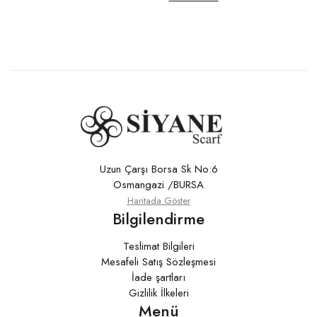
Uzun Çarşı Borsa Sk No:6
Osmangazi /BURSA
Haritada Göster
Bilgilendirme
Teslimat Bilgileri
Mesafeli Satış Sözleşmesi
İade şartları
Gizlilik İlkeleri
Menü