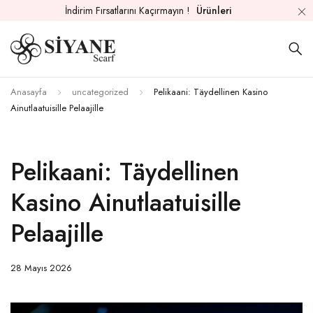
İndirim Fırsatlarını Kaçırmayın !
Ürünleri
Anasayfa
uncategorized
Pelikaani: Täydellinen Kasino
Ainutlaatuisille Pelaajille
Pelikaani: Täydellinen
Kasino Ainutlaatuisille
Pelaajille
28 Mayıs 2026