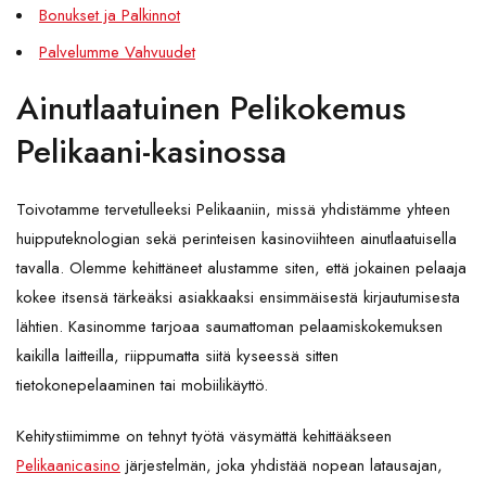
Bonukset ja Palkinnot
Palvelumme Vahvuudet
Ainutlaatuinen Pelikokemus
Pelikaani-kasinossa
Toivotamme tervetulleeksi Pelikaaniin, missä yhdistämme yhteen
huipputeknologian sekä perinteisen kasinoviihteen ainutlaatuisella
tavalla. Olemme kehittäneet alustamme siten, että jokainen pelaaja
kokee itsensä tärkeäksi asiakkaaksi ensimmäisestä kirjautumisesta
lähtien. Kasinomme tarjoaa saumattoman pelaamiskokemuksen
kaikilla laitteilla, riippumatta siitä kyseessä sitten
tietokonepelaaminen tai mobiilikäyttö.
Kehitystiimimme on tehnyt työtä väsymättä kehittääkseen
Pelikaanicasino
järjestelmän, joka yhdistää nopean latausajan,