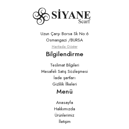
Uzun Çarşı Borsa Sk No:6
Osmangazi /BURSA
Haritada Göster
Bilgilendirme
Teslimat Bilgileri
Mesafeli Satış Sözleşmesi
İade şartları
Gizlilik İlkeleri
Menü
Anasayfa
Hakkımızda
Ürünlerimiz
İletişim