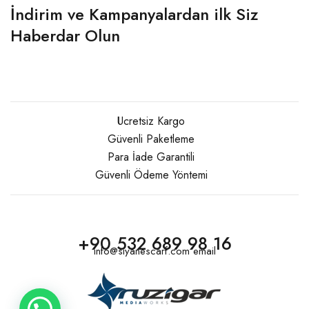
İndirim ve Kampanyalardan ilk Siz
Haberdar Olun
Ücretsiz Kargo
Güvenli Paketleme
Para İade Garantili
Güvenli Ödeme Yöntemi
+90 532 689 98 16
info@siyanescarf.com email