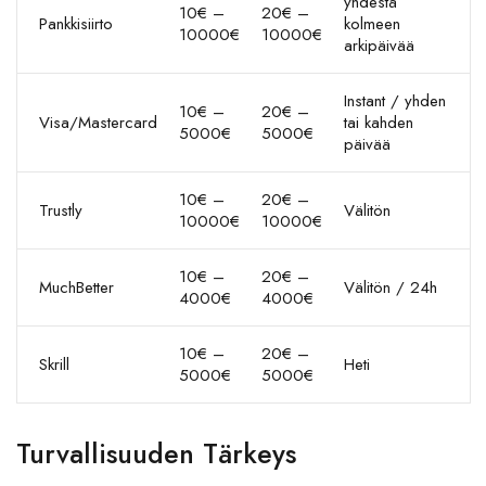
yhdestä
10€ –
20€ –
Pankkisiirto
kolmeen
10000€
10000€
arkipäivää
Instant / yhden
10€ –
20€ –
Visa/Mastercard
tai kahden
5000€
5000€
päivää
10€ –
20€ –
Trustly
Välitön
10000€
10000€
10€ –
20€ –
MuchBetter
Välitön / 24h
4000€
4000€
10€ –
20€ –
Skrill
Heti
5000€
5000€
Turvallisuuden Tärkeys