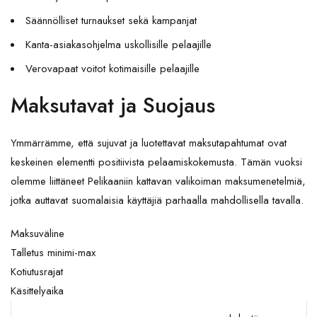
Säännölliset turnaukset sekä kampanjat
Kanta-asiakasohjelma uskollisille pelaajille
Verovapaat voitot kotimaisille pelaajille
Maksutavat ja Suojaus
Ymmärrämme, että sujuvat ja luotettavat maksutapahtumat ovat
keskeinen elementti positiivista pelaamiskokemusta. Tämän vuoksi
olemme liittäneet Pelikaaniin kattavan valikoiman maksumenetelmiä,
jotka auttavat suomalaisia käyttäjiä parhaalla mahdollisella tavalla.
Maksuväline
Talletus minimi-max
Kotiutusrajat
Käsittelyaika