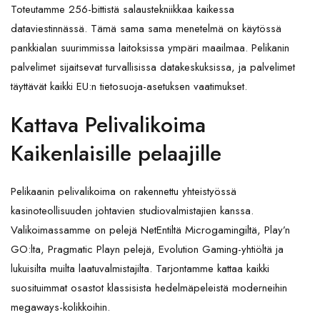
Toteutamme 256-bittistä salaustekniikkaa kaikessa
dataviestinnässä. Tämä sama sama menetelmä on käytössä
pankkialan suurimmissa laitoksissa ympäri maailmaa. Pelikanin
palvelimet sijaitsevat turvallisissa datakeskuksissa, ja palvelimet
täyttävät kaikki EU:n tietosuoja-asetuksen vaatimukset.
Kattava Pelivalikoima
Kaikenlaisille pelaajille
Pelikaanin pelivalikoima on rakennettu yhteistyössä
kasinoteollisuuden johtavien studiovalmistajien kanssa.
Valikoimassamme on pelejä NetEntiltä Microgamingiltä, Play’n
GO:lta, Pragmatic Playn pelejä, Evolution Gaming-yhtiöltä ja
lukuisilta muilta laatuvalmistajilta. Tarjontamme kattaa kaikki
suosituimmat osastot klassisista hedelmäpeleistä moderneihin
megaways-kolikkoihin.