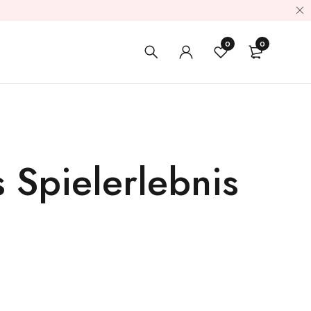
0
0
 Spielerlebnis