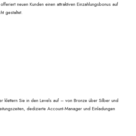
eriert neuen Kunden einen attraktiven Einzahlungsbonus auf
t gestaltet.
r klettern Sie in den Levels auf – von Bronze über Silber und
eitungszeiten, dedizierte Account-Manager und Einladungen