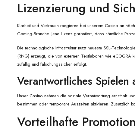
Lizenzierung und Si
Klarheit und Vertrauen rangieren bei unserem Casino an höchs
Gaming-Branche. Jene Lizenz garantiert, dass sämtliche Prozes
Die technologische Infrastruktur nutzt neueste SSL-Technolo
(RNG) erzeugt, die von externen Testlaboren wie eCOGRA kont
zufällig und fälschungssicher erfolgt.
Verantwortliches Spielen 
Unser Casino nehmen die soziale Verantwortung ernsthaft und o
bestimmen oder temporäre Auszeiten aktivieren. Zusätzlich k
Vorteilhafte Promotion