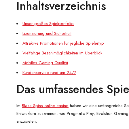
Inhaltsverzeichnis
Unser großes Spielportfolio
Lizenzierung und Sicherheit
Attraktive Promotionen für jegliche Spielertyp
Vielfältige Bezahlmöglichkeiten im Überblick
Mobiles Gaming Qualität
Kundenservice rund um 24/7
Das umfassendes Spiel
Im
Blaze Spins online casino
haben wir eine umfangreiche Samm
Entwicklern zusammen, wie Pragmatic Play, Evolution Gaming
anzubieten.