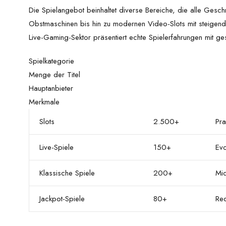
Die Spielangebot beinhaltet diverse Bereiche, die alle Gesc
Obstmaschinen bis hin zu modernen Video-Slots mit steigende
Live-Gaming-Sektor präsentiert echte Spielerfahrungen mit ges
Spielkategorie
Menge der Titel
Hauptanbieter
Merkmale
Slots
2.500+
Pra
Live-Spiele
150+
Evo
Klassische Spiele
200+
Mi
Jackpot-Spiele
80+
Red