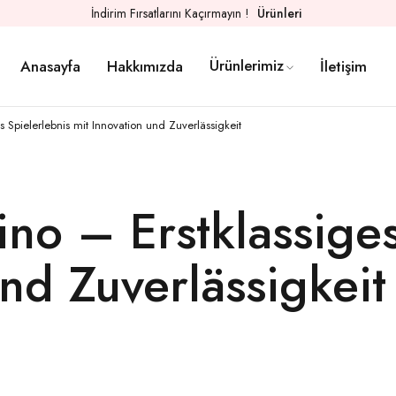
İndirim Fırsatlarını Kaçırmayın !
Ürünleri
Ürünlerimiz
Anasayfa
Hakkımızda
İletişim
s Spielerlebnis mit Innovation und Zuverlässigkeit
ino – Erstklassiges
nd Zuverlässigkeit