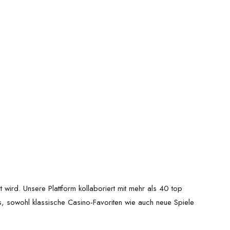
wird. Unsere Plattform kollaboriert mit mehr als 40 top
, sowohl klassische Casino-Favoriten wie auch neue Spiele