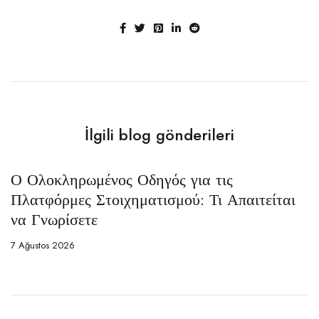
İlgili blog gönderileri
Οδηγός για τις
Winorio Casino: Al 
ματισμού: Τι Απαιτείται
Te Kennen Over Ons
Casinoplatform
7 Ağustos 2026