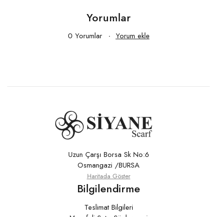
Yorumlar
0 Yorumlar
Yorum ekle
Uzun Çarşı Borsa Sk No:6
Osmangazi /BURSA
Haritada Göster
Bilgilendirme
Teslimat Bilgileri