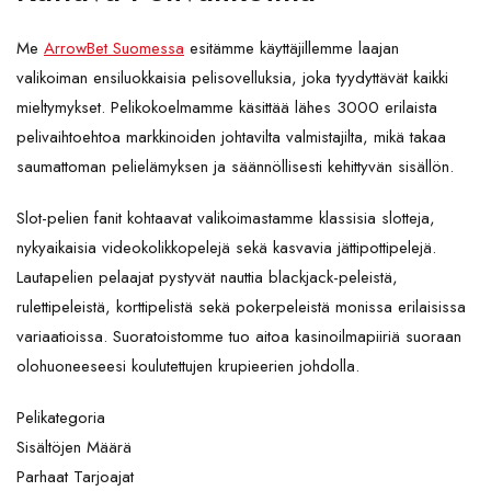
Me
ArrowBet Suomessa
esitämme käyttäjillemme laajan
valikoiman ensiluokkaisia pelisovelluksia, joka tyydyttävät kaikki
mieltymykset. Pelikokoelmamme käsittää lähes 3000 erilaista
pelivaihtoehtoa markkinoiden johtavilta valmistajilta, mikä takaa
saumattoman pelielämyksen ja säännöllisesti kehittyvän sisällön.
Slot-pelien fanit kohtaavat valikoimastamme klassisia slotteja,
nykyaikaisia videokolikkopelejä sekä kasvavia jättipottipelejä.
Lautapelien pelaajat pystyvät nauttia blackjack-peleistä,
rulettipeleistä, korttipelistä sekä pokerpeleistä monissa erilaisissa
variaatioissa. Suoratoistomme tuo aitoa kasinoilmapiiriä suoraan
olohuoneeseesi koulutettujen krupieerien johdolla.
Pelikategoria
Sisältöjen Määrä
Parhaat Tarjoajat