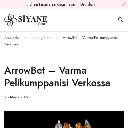
İndirim Fırsatlarını Kaçırmayın !
Ürünleri
Anasayfa
uncategorized
ArrowBet – Varma Pelikumppanisi
Verkossa
ArrowBet – Varma
Pelikumppanisi Verkossa
28 Mayıs 2026