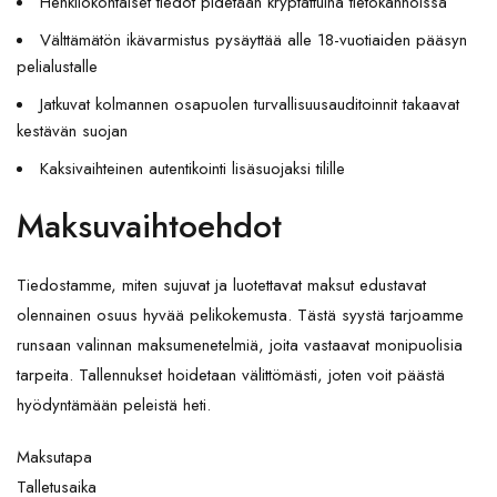
Henkilökohtaiset tiedot pidetään kryptattuina tietokannoissa
Välttämätön ikävarmistus pysäyttää alle 18-vuotiaiden pääsyn
pelialustalle
Jatkuvat kolmannen osapuolen turvallisuusauditoinnit takaavat
kestävän suojan
Kaksivaihteinen autentikointi lisäsuojaksi tilille
Maksuvaihtoehdot
Tiedostamme, miten sujuvat ja luotettavat maksut edustavat
olennainen osuus hyvää pelikokemusta. Tästä syystä tarjoamme
runsaan valinnan maksumenetelmiä, joita vastaavat monipuolisia
tarpeita. Tallennukset hoidetaan välittömästi, joten voit päästä
hyödyntämään peleistä heti.
Maksutapa
Talletusaika