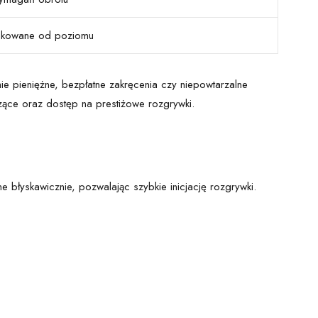
kowane od poziomu
ie pieniężne, bezpłatne zakręcenia czy niepowtarzalne
ące oraz dostęp na prestiżowe rozgrywki.
błyskawicznie, pozwalając szybkie inicjację rozgrywki.