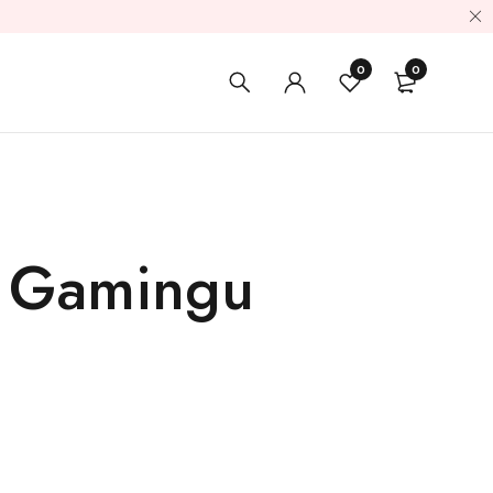
0
0
l Gamingu