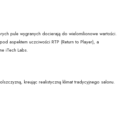
rych pule wygranych docierają do wielomilionowe wartości.
pod aspektem uczciwości RTP (Return to Player), a
ne iTech Labs.
lszczyzną, kreując realistyczną klimat tradycyjnego salonu.