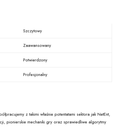
Szczytowy
Zaawansowany
Potwierdzony
Profesjonalny
racujemy z takimi właśnie potentatami sektora jak NetEnt,
ji, pionierskie mechaniki gry oraz sprawiedliwe algorytmy