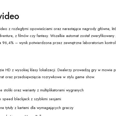
wideo
deo z rozległymi opowieściami oraz narastające nagrody główne, któ
nture, z filmów czy fantasy. Wszelkie automat został zweryfikowany 
a 96,4% – wynik potwierdzona przez zewnętrzne laboratorium kontrol
zie HD z wysokiej klasy lokalizacji. Dealerzy prowadzą gry w mowie po
carat oraz przedsięwzięcia rozrywkowe w stylu game show.
 stoliki oraz warianty z multiplikatorami wygranych
speed blackjack z szybkimi sesjami
 tytuły z kartami dla wymagających graczy