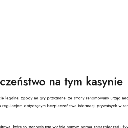
eczeństwo na tym kasynie
e legalnej zgody na gry przyznanej ze strony renomowany urząd nadzo
znym regulacjom dotyczącym bezpieczeństwa informacji prywatnych w
towe, które to stanowią tym właśnie samym normą zabezpieczeń używ