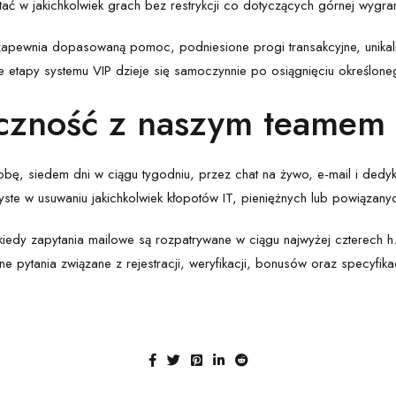
ć w jakichkolwiek grach bez restrykcji co dotyczących górnej wygran
 zapewnia dopasowaną pomoc, podniesione progi transakcyjne, unika
etapy systemu VIP dzieje się samoczynnie po osiągnięciu określonego
ączność z naszym teamem
ę, siedem dni w ciągu tygodniu, przez chat na żywo, e-mail i dedyk
syste w usuwaniu jakichkolwiek kłopotów IT, pieniężnych lub powiązan
 kiedy zapytania mailowe są rozpatrywane w ciągu najwyżej czterech 
pytania związane z rejestracji, weryfikacji, bonusów oraz specyfika