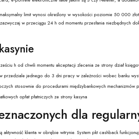
d, e-portfele elektroniczne takie jakimi są S czy Neteller, a dodatko
 maksymalny limit wynosi określony w wysokości poziomie 50 000 zło
 zazwyczaj w przeciągu 24 h od momentu przesłania niezbędnych dok
kasynie
eściu h od chwili momentu akceptacji zlecenia ze strony dział księg
w przedziale jednego do 3 dni pracy w zależności wobec banku wys
oboczych stosownie do procedurami międzybankowych mechanizmów pł
tkowych opłat płatniczych ze strony kasyna
eznaczonych dla regularn
ktywność klienta w obrębie witrynie. System pkt cashback funkcjonuj