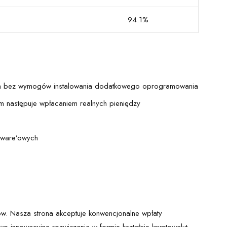
94.1%
etach bez wymogów instalowania dodatkowego oprogramowania
m następuje wpłacaniem realnych pieniędzy
tware’owych
w. Nasza strona akceptuje konwencjonalne wpłaty