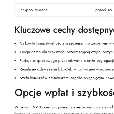
Jackpoty rosnące
ponad 45
Kluczowe cechy dostępny
Całkowita kompatybilność z urządzeniami przenośnymi –
Opcja demo dla większości przeważającej części pozycji
Funkcja ekspresowego przeszukiwania a także segregacji 
Regularne odświeżenia biblioteki – co tydzień wprowad
Strefa konkursów z funduszami nagród osiągającymi nawe
Opcje wpłat i szybkoś
W ramach NV Kasyno przyjmujemy szeroki wachlarz sposobów