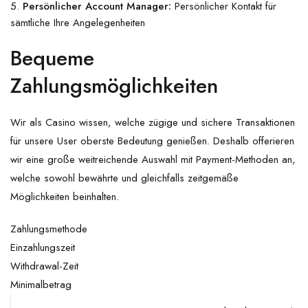
Persönlicher Account Manager:
Persönlicher Kontakt für
sämtliche Ihre Angelegenheiten
Bequeme
Zahlungsmöglichkeiten
Wir als Casino wissen, welche zügige und sichere Transaktionen
für unsere User oberste Bedeutung genießen. Deshalb offerieren
wir eine große weitreichende Auswahl mit Payment-Methoden an,
welche sowohl bewährte und gleichfalls zeitgemäße
Möglichkeiten beinhalten.
Zahlungsmethode
Einzahlungszeit
Withdrawal-Zeit
Minimalbetrag