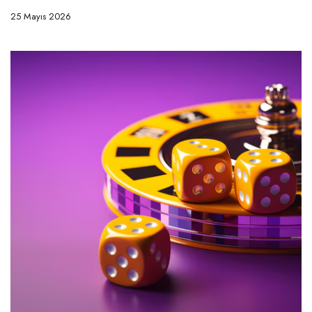
25 Mayıs 2026