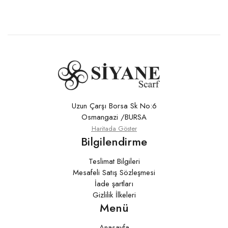
Uzun Çarşı Borsa Sk No:6
Osmangazi /BURSA
Haritada Göster
Bilgilendirme
Teslimat Bilgileri
Mesafeli Satış Sözleşmesi
İade şartları
Gizlilik İlkeleri
Menü
Anasayfa