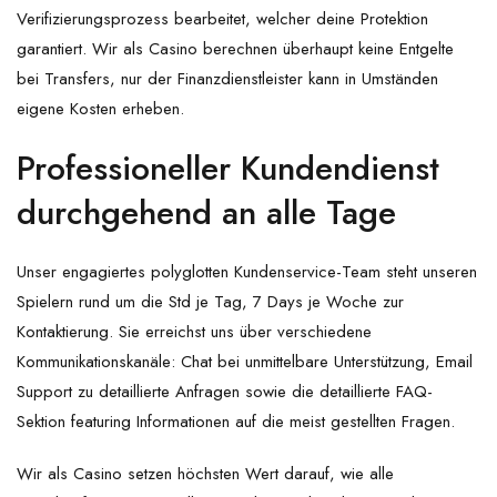
Verifizierungsprozess bearbeitet, welcher deine Protektion
garantiert. Wir als Casino berechnen überhaupt keine Entgelte
bei Transfers, nur der Finanzdienstleister kann in Umständen
eigene Kosten erheben.
Professioneller Kundendienst
durchgehend an alle Tage
Unser engagiertes polyglotten Kundenservice-Team steht unseren
Spielern rund um die Std je Tag, 7 Days je Woche zur
Kontaktierung. Sie erreichst uns über verschiedene
Kommunikationskanäle: Chat bei unmittelbare Unterstützung, Email
Support zu detaillierte Anfragen sowie die detaillierte FAQ-
Sektion featuring Informationen auf die meist gestellten Fragen.
Wir als Casino setzen höchsten Wert darauf, wie alle