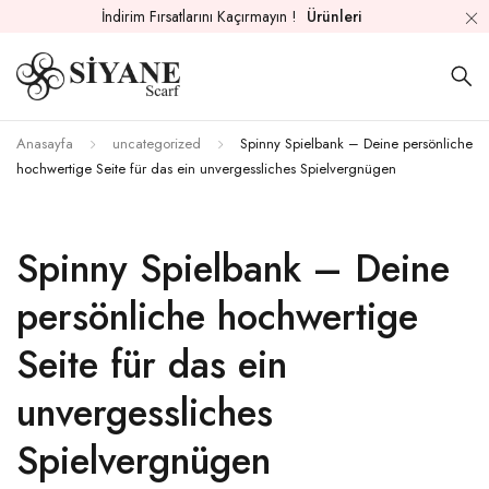
İndirim Fırsatlarını Kaçırmayın !
Ürünleri
Anasayfa
uncategorized
Spinny Spielbank – Deine persönliche
hochwertige Seite für das ein unvergessliches Spielvergnügen
Spinny Spielbank – Deine
persönliche hochwertige
Seite für das ein
unvergessliches
Spielvergnügen