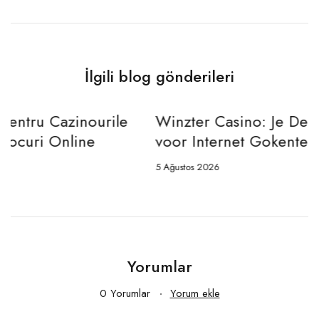
İlgili blog gönderileri
Winzter Casino: Je Definitieve Wegwijzer
voor Internet Gokentertainment
5 Ağustos 2026
Yorumlar
0 Yorumlar
Yorum ekle