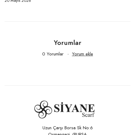
20 Mayıs 2026
Yorumlar
0 Yorumlar
Yorum ekle
Uzun Çarşı Borsa Sk No:6
Osmangazi /BURSA