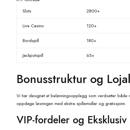
Slots
2800+
Live Casino
120+
Bordspill
180+
Jackpotspill
65+
Bonusstruktur og Lojal
Vi har designet et belønningsopplegg som verdsetter både n
oppdage løsningen med ekstra spillemidlar og gratisspinn.
VIP-fordeler og Eksklusiv