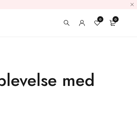
0
0
pplevelse med