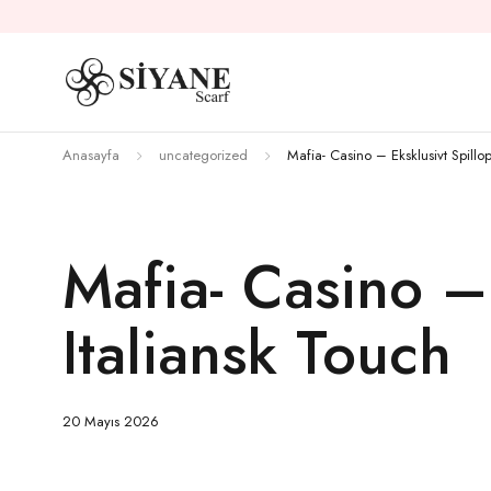
Anasayfa
uncategorized
Mafia- Casino – Eksklusivt Spillo
Mafia- Casino –
Italiansk Touch
20 Mayıs 2026