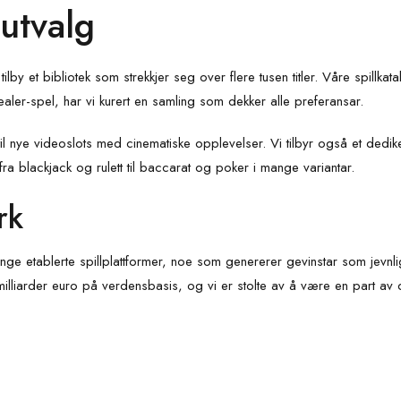
utvalg
by et bibliotek som strekkjer seg over flere tusen titler. Våre spillkat
e dealer-spel, har vi kurert en samling som dekker alle preferansar.
il nye videoslots med cinematiske opplevelser. Vi tilbyr også et dediker
t fra blackjack og rulett til baccarat og poker i mange variantar.
rk
e etablerte spillplattformer, noe som genererer gevinstar som jevnli
milliarder euro på verdensbasis, og vi er stolte av å være en part av d