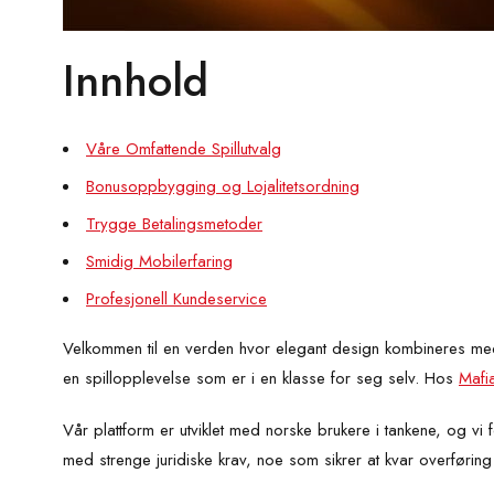
Innhold
Våre Omfattende Spillutvalg
Bonusoppbygging og Lojalitetsordning
Trygge Betalingsmetoder
Smidig Mobilerfaring
Profesjonell Kundeservice
Velkommen til en verden hvor elegant design kombineres med
en spillopplevelse som er i en klasse for seg selv. Hos
Mafi
Vår plattform er utviklet med norske brukere i tankene, og vi fo
med strenge juridiske krav, noe som sikrer at kvar overføring 