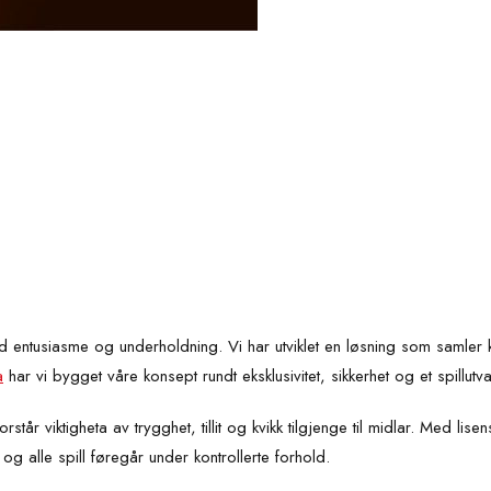
 entusiasme og underholdning. Vi har utviklet en løsning som samler 
a
har vi bygget våre konsept rundt eksklusivitet, sikkerhet og et spillutva
rstår viktigheta av trygghet, tillit og kvikk tilgjenge til midlar. Med lis
og alle spill føregår under kontrollerte forhold.