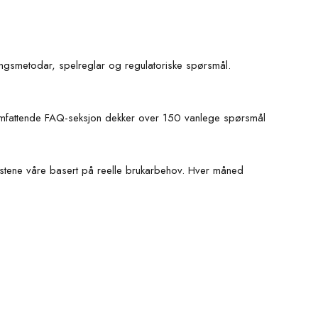
lingsmetodar, spelreglar og regulatoriske spørsmål.
e omfattende FAQ-seksjon dekker over 150 vanlege spørsmål
estene våre basert på reelle brukarbehov. Hver måned