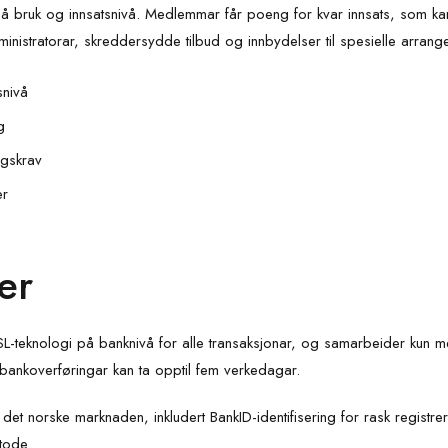
t på bruk og innsatsnivå. Medlemmar får poeng for kvar innsats, som kan
inistratorar, skreddersydde tilbud og innbydelser til spesielle arrang
snivå
g
ngskrav
er
er
r SSL-teknologi på banknivå for alle transaksjonar, og samarbeider kun 
 bankoverføringar kan ta opptil fem verkedagar.
det norske marknaden, inkludert BankID-identifisering for rask registr
tode.