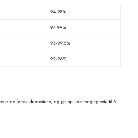
94-98%
97-99%
95-99.5%
92-96%
r de første depositene, og gir spillere moglegheita til å