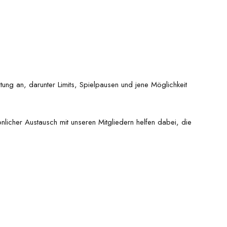
ng an, darunter Limits, Spielpausen und jene Möglichkeit
licher Austausch mit unseren Mitgliedern helfen dabei, die