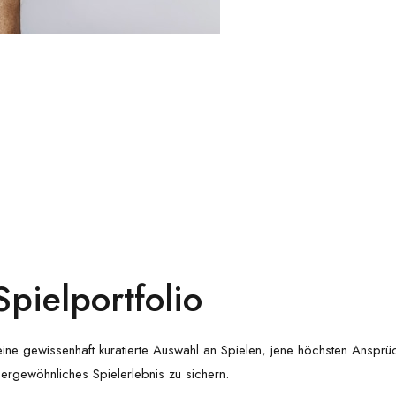
pielportfolio
eine gewissenhaft kuratierte Auswahl an Spielen, jene höchsten Ansprü
ergewöhnliches Spielerlebnis zu sichern.