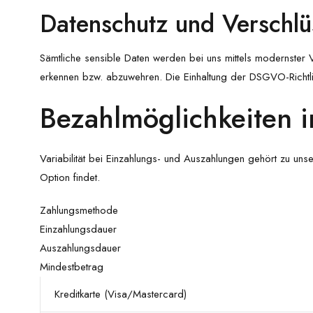
Datenschutz und Verschlü
Sämtliche sensible Daten werden bei uns mittels modernster Ve
erkennen bzw. abzuwehren. Die Einhaltung der DSGVO-Richtlini
Bezahlmöglichkeiten 
Variabilität bei Einzahlungs- und Auszahlungen gehört zu unse
Option findet.
Zahlungsmethode
Einzahlungsdauer
Auszahlungsdauer
Mindestbetrag
Kreditkarte (Visa/Mastercard)