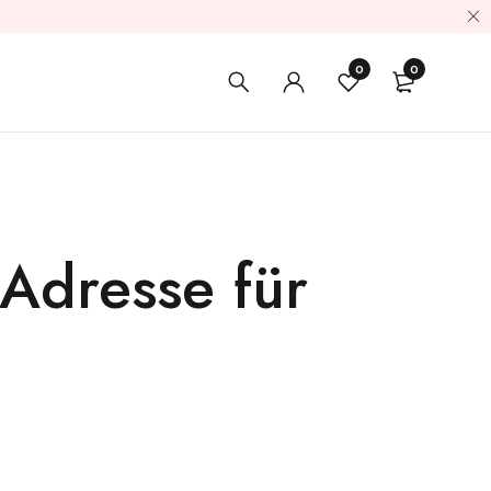
0
0
 Adresse für