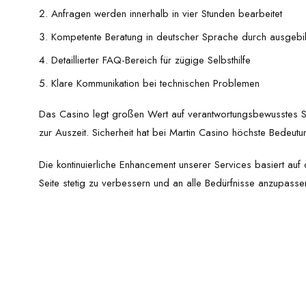
Anfragen werden innerhalb in vier Stunden bearbeitet
Kompetente Beratung in deutscher Sprache durch ausgebil
Detaillierter FAQ-Bereich für zügige Selbsthilfe
Klare Kommunikation bei technischen Problemen
Das Casino legt großen Wert auf verantwortungsbewusstes Sp
zur Auszeit. Sicherheit hat bei Martin Casino höchste Bedeutung
Die kontinuierliche Enhancement unserer Services basiert au
Seite stetig zu verbessern und an alle Bedürfnisse anzupasse