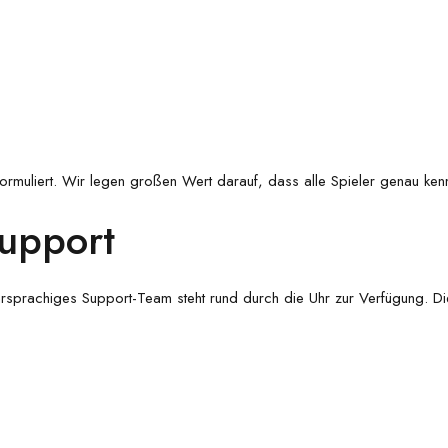
formuliert. Wir legen großen Wert darauf, dass alle Spieler genau ken
upport
rsprachiges Support-Team steht rund durch die Uhr zur Verfügung. Di