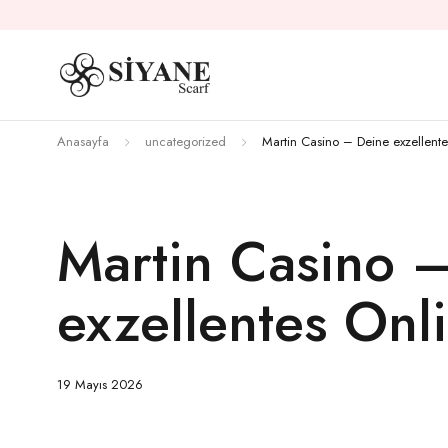
Anasayfa
uncategorized
Martin Casino – Deine exzellente
Martin Casino –
exzellentes Onl
19 Mayıs 2026