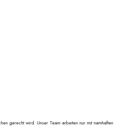
chen gerecht wird. Unser Team arbeiten nur mit namhaften