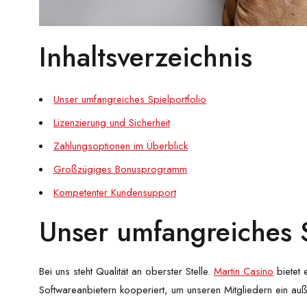
Inhaltsverzeichnis
Unser umfangreiches Spielportfolio
Lizenzierung und Sicherheit
Zahlungsoptionen im Überblick
Großzügiges Bonusprogramm
Kompetenter Kundensupport
Unser umfangreiches S
Bei uns steht Qualität an oberster Stelle.
Martin Casino
bietet 
Softwareanbietern kooperiert, um unseren Mitgliedern ein auß