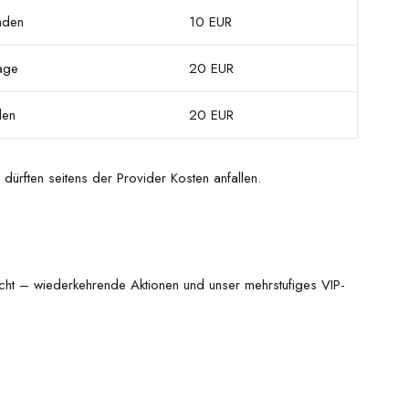
nden
10 EUR
age
20 EUR
den
20 EUR
 dürften seitens der Provider Kosten anfallen.
ht – wiederkehrende Aktionen und unser mehrstufiges VIP-