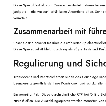
Diese Spielbibliothek vom Casinos beinhaltet mehrere tausen
Jackpots – die Auswahl erfüllt keine Ansprüche offen. Sehr st
vermitteln.
Zusammenarbeit mit führ
Unser Casino arbeitet mit über 50 etablierten Spieleentwickler
Diese Spielequalität bleibt durch regelmäßige Tests und Prüfu
Regulierung und Siche
Transparenz und Rechtssicherheit bilden das Grundlage unsere
Lizenzierung gewährleistet faire Konditionen und schützt alle I
Ein geprüfter Fakt: Diese durchschnittliche RTP bei Online-S
zurückfließen. Die Auszahlungsquoten werden monatlich von un