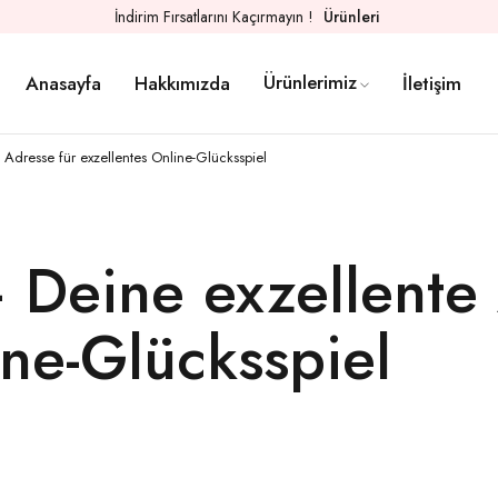
İndirim Fırsatlarını Kaçırmayın !
Ürünleri
Ürünlerimiz
Anasayfa
Hakkımızda
İletişim
 Adresse für exzellentes Online-Glücksspiel
 Deine exzellente
ine-Glücksspiel