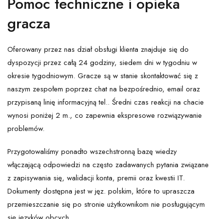
Pomoc techniczne i opieka
gracza
Oferowany przez nas dział obsługi klienta znajduje się do
dyspozycji przez całą 24 godziny, siedem dni w tygodniu w
okresie tygodniowym. Gracze są w stanie skontaktować się z
naszym zespołem poprzez chat na bezpośrednio, email oraz
przypisaną linię informacyjną tel.. Średni czas reakcji na chacie
wynosi poniżej 2 m., co zapewnia ekspresowe rozwiązywanie
problemów.
Przygotowaliśmy ponadto wszechstronną bazę wiedzy
włączającą odpowiedzi na często zadawanych pytania związane
z zapisywania się, walidacji konta, premii oraz kwestii IT.
Dokumenty dostępna jest w jęz. polskim, które to upraszcza
przemieszczanie się po stronie użytkownikom nie posługującym
się języków obcych.