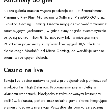
Nasza galeria maszyn włącza produkcje od Net Entertainment,
Pragmatic Play Play, Microgaming Software, PlaynGO GO oraz
Evolution Gaming Gaming. Gracze mogą decydować z zabaw z
postępującymi jackpotami, w gdzie sumy nagród systematycznie
osiągają ponad milion €. Sprawdzony fakt: w miesiącu maju
2023 roku pojedynczy z użytkowników wygrał 18,9 mln € na
slocie Mega Moolah™ od Micro Gaming, co weryfikuje szanse
premii w rosnących slotach.
Casino na live
Sekcja live casino nadawana jest z profesjonalnych pomieszczeń
w jakości Full High Definition. Proponujemy grę w ruletkę w
kilkunastu wariantach, blackjacka z zróżnicowanymi limitacjami
stolików, bakarata, pokera oraz unikalne game shows integrujące
elementy losowe z interakcją. Wszystkie stanowisko zarządzany