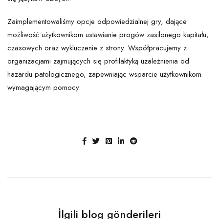
Zaimplementowaliśmy opcje odpowiedzialnej gry, dające
możliwość użytkownikom ustawianie progów zasilonego kapitału,
czasowych oraz wykluczenie z strony. Współpracujemy z
organizacjami zajmujących się profilaktyką uzależnienia od
hazardu patologicznego, zapewniając wsparcie użytkownikom
wymagającym pomocy.
İlgili blog gönderileri