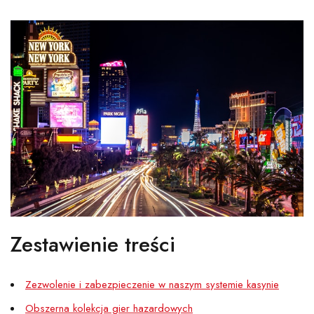
Zestawienie treści
Zezwolenie i zabezpieczenie w naszym systemie kasynie
Obszerna kolekcja gier hazardowych