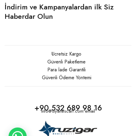
İndirim ve Kampanyalardan ilk Siz
Haberdar Olun
Ücretsiz Kargo
Güvenli Paketleme
Para İade Garantili
Güvenli Ödeme Yöntemi
+90 532 689 98 16
info@siyanescarf.com email