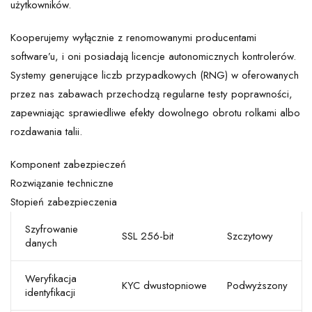
użytkowników.
Kooperujemy wyłącznie z renomowanymi producentami
software’u, i oni posiadają licencje autonomicznych kontrolerów.
Systemy generujące liczb przypadkowych (RNG) w oferowanych
przez nas zabawach przechodzą regularne testy poprawności,
zapewniając sprawiedliwe efekty dowolnego obrotu rolkami albo
rozdawania talii.
Komponent zabezpieczeń
Rozwiązanie techniczne
Stopień zabezpieczenia
Szyfrowanie
SSL 256-bit
Szczytowy
danych
Weryfikacja
KYC dwustopniowe
Podwyższony
identyfikacji