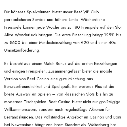
Für höheres Spielvolumen bietet unser Beef VIP Club
persönlicheren Service und höhere Limits. Wöchentliche
Freispiele können jede Woche bis zu 180 Freispiele auf den Slot
Alice WonderLuck bringen. Die erste Einzahlung bringt 125% bis
zu €600 bei einer Mindesteinzahlung von €20 und einer 40x-
Umsatzanforderung.
Es besteht aus einem Match-Bonus auf die ersten Einzahlungen
und einigen Freispielen. Zusammengefasst bietet die mobile
Version von Beef Casino eine gute Mischung aus
Benutzerfreundlichkeit und Spielspaß. Ein weiteres Plus ist die
breite Auswahl an Spielen – von klassischen Slots bis hin zu
modernen Tischspielen. Beef Casino bietet nicht nur großzügige
Willkommensboni, sondern auch regelmäßige Aktionen für
Bestandskunden. Das vollständige Angebot an Casinos und Boni
bei Newcasinos hängt von Ihrem Standort ab. Waltenberg hat