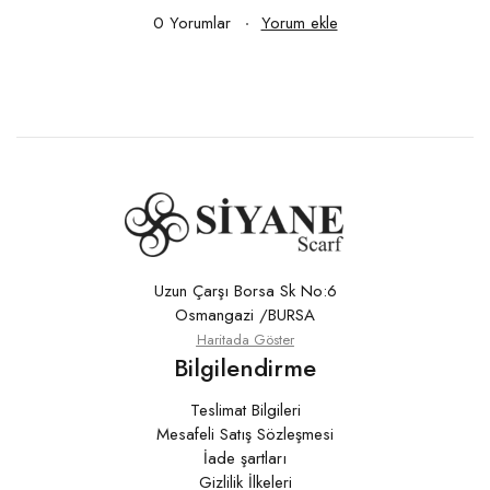
0 Yorumlar
Yorum ekle
Uzun Çarşı Borsa Sk No:6
Osmangazi /BURSA
Haritada Göster
Bilgilendirme
Teslimat Bilgileri
Mesafeli Satış Sözleşmesi
İade şartları
Gizlilik İlkeleri