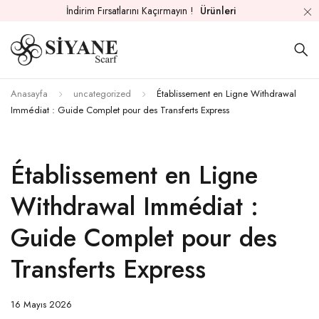
İndirim Fırsatlarını Kaçırmayın !
Ürünleri
Anasayfa
uncategorized
Établissement en Ligne Withdrawal
Immédiat : Guide Complet pour des Transferts Express
Établissement en Ligne
Withdrawal Immédiat :
Guide Complet pour des
Transferts Express
16 Mayıs 2026