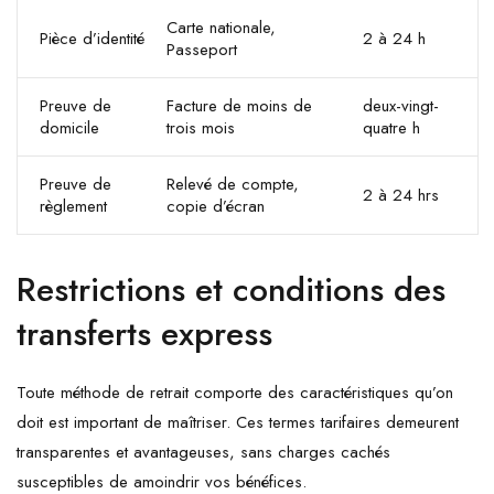
Carte nationale,
Pièce d’identité
2 à 24 h
Passeport
Preuve de
Facture de moins de
deux-vingt-
domicile
trois mois
quatre h
Preuve de
Relevé de compte,
2 à 24 hrs
règlement
copie d’écran
Restrictions et conditions des
transferts express
Toute méthode de retrait comporte des caractéristiques qu’on
doit est important de maîtriser. Ces termes tarifaires demeurent
transparentes et avantageuses, sans charges cachés
susceptibles de amoindrir vos bénéfices.