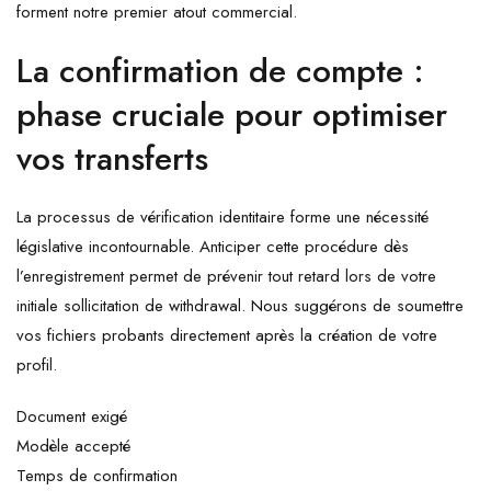
forment notre premier atout commercial.
La confirmation de compte :
phase cruciale pour optimiser
vos transferts
La processus de vérification identitaire forme une nécessité
législative incontournable. Anticiper cette procédure dès
l’enregistrement permet de prévenir tout retard lors de votre
initiale sollicitation de withdrawal. Nous suggérons de soumettre
vos fichiers probants directement après la création de votre
profil.
Document exigé
Modèle accepté
Temps de confirmation