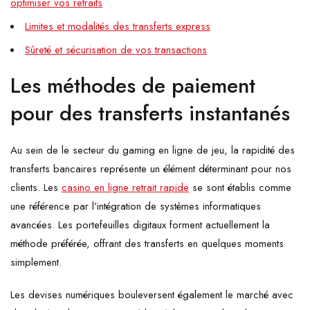
optimiser vos retraits
Limites et modalités des transferts express
Sûreté et sécurisation de vos transactions
Les méthodes de paiement
pour des transferts instantanés
Au sein de le secteur du gaming en ligne de jeu, la rapidité des
transferts bancaires représente un élément déterminant pour nos
clients. Les
casino en ligne retrait rapide
se sont établis comme
une référence par l’intégration de systèmes informatiques
avancées. Les portefeuilles digitaux forment actuellement la
méthode préférée, offrant des transferts en quelques moments
simplement.
Les devises numériques bouleversent également le marché avec