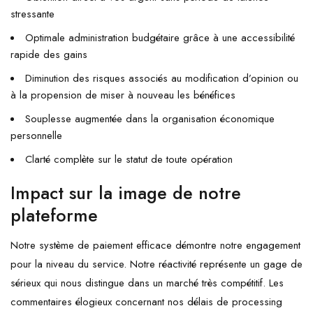
stressante
Optimale administration budgétaire grâce à une accessibilité
rapide des gains
Diminution des risques associés au modification d’opinion ou
à la propension de miser à nouveau les bénéfices
Souplesse augmentée dans la organisation économique
personnelle
Clarté complète sur le statut de toute opération
Impact sur la image de notre
plateforme
Notre système de paiement efficace démontre notre engagement
pour la niveau du service. Notre réactivité représente un gage de
sérieux qui nous distingue dans un marché très compétitif. Les
commentaires élogieux concernant nos délais de processing