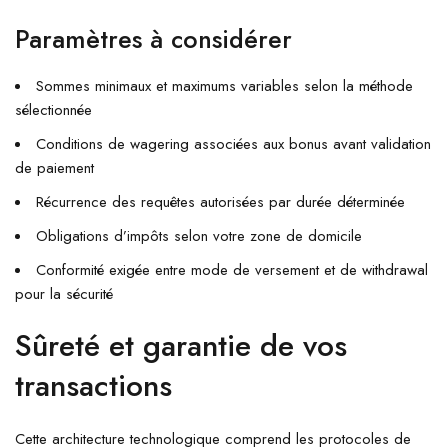
Paramètres à considérer
Sommes minimaux et maximums variables selon la méthode
sélectionnée
Conditions de wagering associées aux bonus avant validation
de paiement
Récurrence des requêtes autorisées par durée déterminée
Obligations d’impôts selon votre zone de domicile
Conformité exigée entre mode de versement et de withdrawal
pour la sécurité
Sûreté et garantie de vos
transactions
Cette architecture technologique comprend les protocoles de