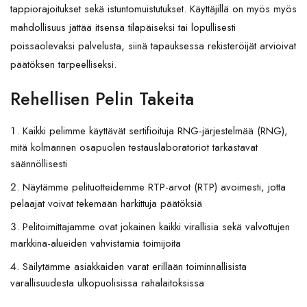
tappiorajoitukset sekä istuntomuistutukset. Käyttäjillä on myös myös
mahdollisuus jättää itsensä tilapäiseksi tai lopullisesti
poissaolevaksi palvelusta, siinä tapauksessa rekisteröijät arvioivat
päätöksen tarpeelliseksi.
Rehellisen Pelin Takeita
Kaikki pelimme käyttävät sertifioituja RNG-järjestelmää (RNG),
mitä kolmannen osapuolen testauslaboratoriot tarkastavat
säännöllisesti
Näytämme pelituotteidemme RTP-arvot (RTP) avoimesti, jotta
pelaajat voivat tekemään harkittuja päätöksiä
Pelitoimittajamme ovat jokainen kaikki virallisia sekä valvottujen
markkina-alueiden vahvistamia toimijoita
Säilytämme asiakkaiden varat erillään toiminnallisista
varallisuudesta ulkopuolisissa rahalaitoksissa