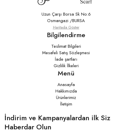
Uzun Çarşı Borsa Sk No:6
Osmangazi /BURSA
Haritada Göster
Bilgilendirme
Teslimat Bilgileri
Mesafeli Satış Sözleşmesi
İade şartları
Gizlilik İlkeleri
Menü
Anasayfa
Hakkımızda
Ürünlerimiz
İletişim
İndirim ve Kampanyalardan ilk Siz
Haberdar Olun