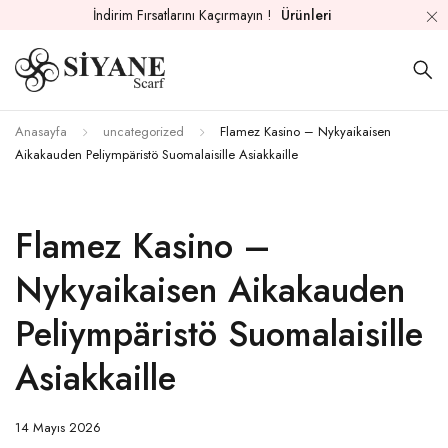
İndirim Fırsatlarını Kaçırmayın !
Ürünleri
Anasayfa
uncategorized
Flamez Kasino – Nykyaikaisen
Aikakauden Peliympäristö Suomalaisille Asiakkaille
Flamez Kasino –
Nykyaikaisen Aikakauden
Peliympäristö Suomalaisille
Asiakkaille
14 Mayıs 2026