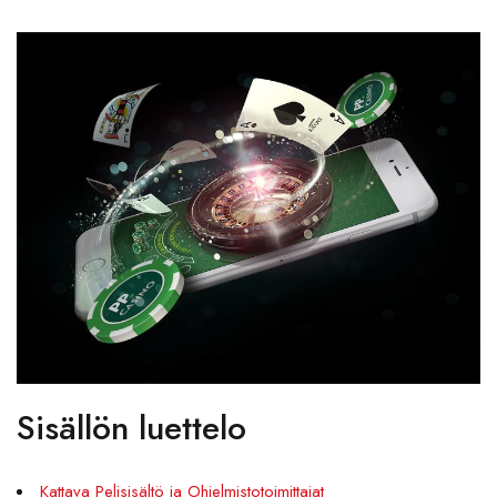
Sisällön luettelo
Kattava Pelisisältö ja Ohjelmistotoimittajat