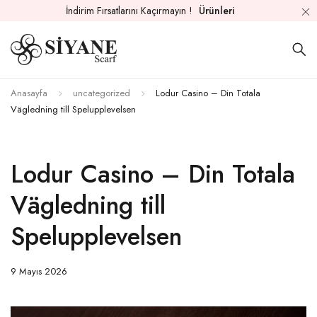
İndirim Fırsatlarını Kaçırmayın !
Ürünleri
Anasayfa
uncategorized
Lodur Casino – Din Totala
Vägledning till Spelupplevelsen
Lodur Casino – Din Totala
Vägledning till
Spelupplevelsen
9 Mayıs 2026