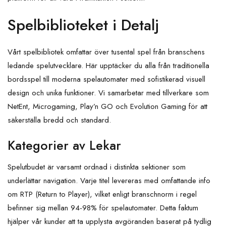
Spelbiblioteket i Detalj
Vårt spelbibliotek omfattar över tusental spel från branschens
ledande spelutvecklare. Här upptäcker du alla från traditionella
bordsspel till moderna spelautomater med sofistikerad visuell
design och unika funktioner. Vi samarbetar med tillverkare som
NetEnt, Microgaming, Play’n GO och Evolution Gaming för att
säkerställa bredd och standard.
Kategorier av Lekar
Spelutbudet är varsamt ordnad i distinkta sektioner som
underlättar navigation. Varje titel levereras med omfattande info
om RTP (Return to Player), vilket enligt branschnorm i regel
befinner sig mellan 94-98% för spelautomater. Detta faktum
hjälper vår kunder att ta upplysta avgöranden baserat på tydlig