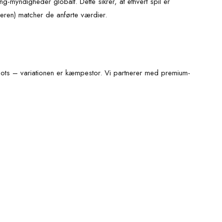
myndigheder globalt. Dette sikrer, at ethvert spil er
leren) matcher de anførte værdier.
ckpots – variationen er kæmpestor. Vi partnerer med premium-