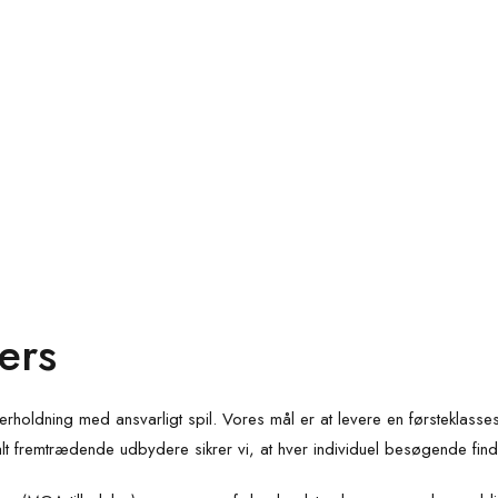
ers
rholdning med ansvarligt spil. Vores mål er at levere en førsteklasses erf
t fremtrædende udbydere sikrer vi, at hver individuel besøgende finder