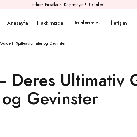
İndirim Fırsatlarını Kaçırmayın !
Ürünleri
Ürünlerimiz
Anasayfa
Hakkımızda
İletişim
Guide til Spilleautomater og Gevinster
 Deres Ultimativ G
 og Gevinster