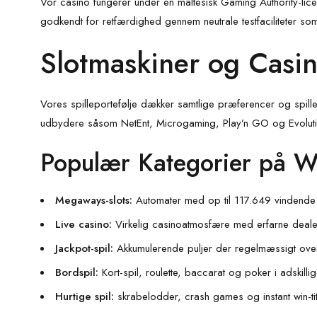
Vor casino fungerer under en maltesisk Gaming Authority-lice
godkendt for retfærdighed gennem neutrale testfaciliteter so
Slotmaskiner og Casin
Vores spilleportefølje dækker samtlige præferencer og spilles
udbydere såsom NetEnt, Microgaming, Play’n GO og Evolution
Populær Kategorier på W
Megaways-slots:
Automater med op til 117.649 vindende 
Live casino:
Virkelig casinoatmosfære med erfarne dealer
Jackpot-spil:
Akkumulerende puljer der regelmæssigt overst
Bordspil:
Kort-spil, roulette, baccarat og poker i adskillig
Hurtige spil:
skrabelodder, crash games og instant win-tit