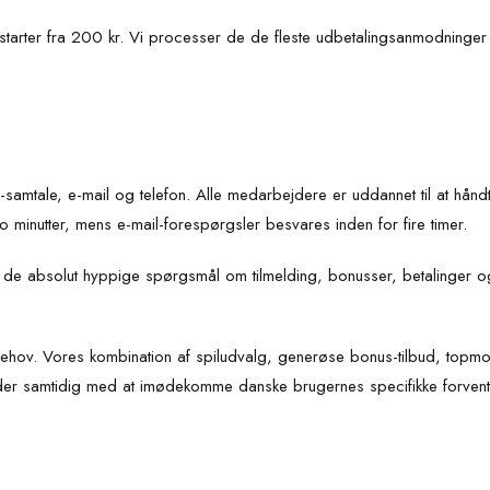
ls starter fra 200 kr. Vi processer de de fleste udbetalingsanmodning
-samtale, e-mail og telefon. Alle medarbejdere er uddannet til at h
 minutter, mens e-mail-forespørgsler besvares inden for fire timer.
 de absolut hyppige spørgsmål om tilmelding, bonusser, betalinger o
s behov. Vores kombination af spiludvalg, generøse bonus-tilbud, topm
darder samtidig med at imødekomme danske brugernes specifikke forvent