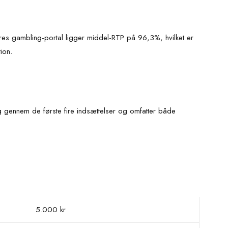
ores gambling-portal ligger middel-RTP på 96,3%, hvilket er
ion.
ig gennem de første fire indsættelser og omfatter både
5.000 kr