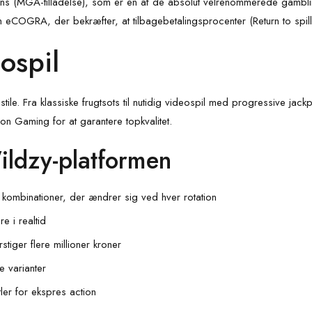
ns (MGA-tilladelse), som er en af de absolut velrenommerede gambling-
m eCOGRA, der bekræfter, at tilbagebetalingsprocenter (Return to spil
ospil
tile. Fra klassiske frugtsots til nutidig videospil med progressive ja
 Gaming for at garantere topkvalitet.
ildzy-platformen
kombinationer, der ændrer sig ved hver rotation
e i realtid
iger flere millioner kroner
e varianter
ler for ekspres action