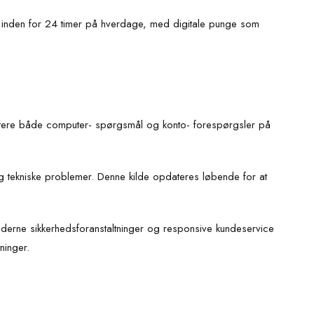
er inden for 24 timer på hverdage, med digitale punge som
åndtere både computer- spørgsmål og konto- forespørgsler på
g tekniske problemer. Denne kilde opdateres løbende for at
oderne sikkerhedsforanstaltninger og responsive kundeservice
ninger.