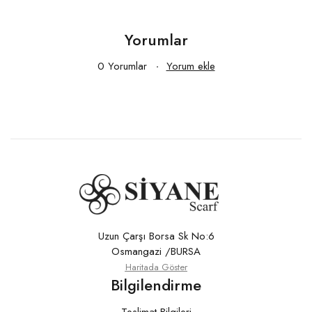
Yorumlar
0 Yorumlar
Yorum ekle
Uzun Çarşı Borsa Sk No:6
Osmangazi /BURSA
Haritada Göster
Bilgilendirme