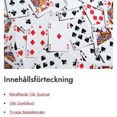
Innehållsförteckning
Beträffande Vår Spelsajt
Vårt Spelutbud
Trygga Betalalternativ