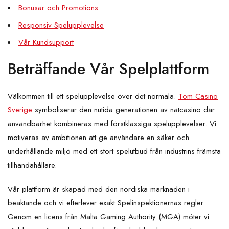
Bonusar och Promotions
Responsiv Spelupplevelse
Vår Kundsupport
Beträffande Vår Spelplattform
Välkommen till ett spelupplevelse över det normala.
Tom Casino
Sverige
symboliserar den nutida generationen av nätcasino där
användbarhet kombineras med förstklassiga spelupplevelser. Vi
motiveras av ambitionen att ge användare en säker och
underhållande miljö med ett stort spelutbud från industrins främsta
tillhandahållare.
Vår plattform är skapad med den nordiska marknaden i
beaktande och vi efterlever exakt Spelinspektionernas regler.
Genom en licens från Malta Gaming Authority (MGA) möter vi