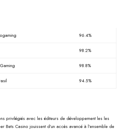
crogaming
96.4%
98.2%
c Gaming
98.8%
asil
94.5%
ns privilégiés avec les éditeurs de développement les les
sper Bets Casino jouissent d’un accès avancé à l’ensemble de