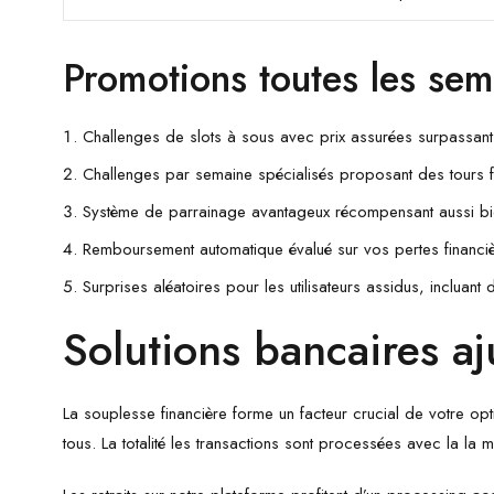
Promotions toutes les sem
Challenges de slots à sous avec prix assurées surpassa
Challenges par semaine spécialisés proposant des tours
Système de parrainage avantageux récompensant aussi bi
Remboursement automatique évalué sur vos pertes financiè
Surprises aléatoires pour les utilisateurs assidus, inclua
Solutions bancaires aj
La souplesse financière forme un facteur crucial de votre o
tous. La totalité les transactions sont processées avec la la