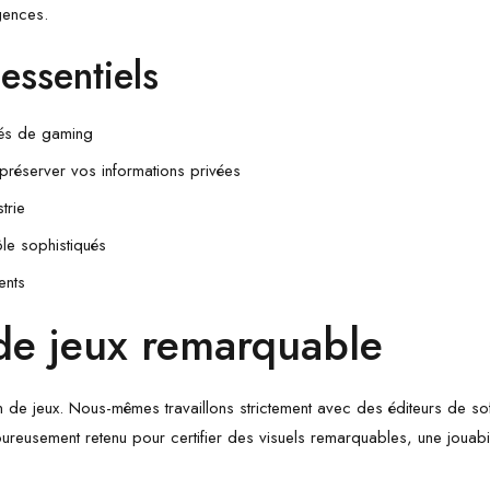
gences.
essentiels
ités de gaming
préserver vos informations privées
trie
le sophistiqués
ents
 de jeux remarquable
tion de jeux. Nous-mêmes travaillons strictement avec des éditeurs de
oureusement retenu pour certifier des visuels remarquables, une jouabil