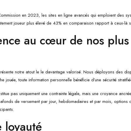
g Commission en 2023, les sites en ligne avancés qui emploient des s
ement joueur plus élevé de 43% en comparaison rapport à ceux-là sa
rence au cœur de nos plus
ésente notre atout le le davantage valorisé. Nous déployons des disp
 jouée, toute information personnelle bénéficie d’une sécurité stratifi
titue pas uniquement une contrainte légale, mais une croyance ancrée
: plafonds de versement par jour, hebdomadaires et par mois, options d
cipants.
e loyauté