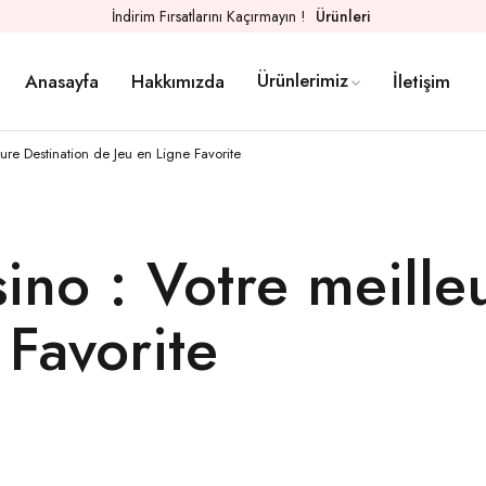
İndirim Fırsatlarını Kaçırmayın !
Ürünleri
Ürünlerimiz
Anasayfa
Hakkımızda
İletişim
ure Destination de Jeu en Ligne Favorite
ino : Votre meille
 Favorite