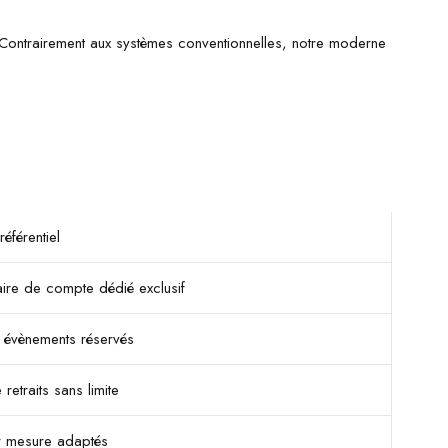
Contrairement aux systèmes conventionnelles, notre moderne
éférentiel
ire de compte dédié exclusif
ns évènements réservés
 retraits sans limite
r mesure adaptés