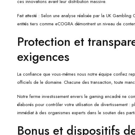
ces innovations avant leur distribution massive.
Fait attesté : Selon une analyse réalisée par la UK Gamblin
entités tiers comme eCOGRA démontrent un niveau de content
Protection et transpa
exigences
La confiance que vous-mêmes nous notre équipe confiez repr
officiels de le domaine. Chacune des transaction, toute manche
Notre ferme investissement envers le gaming encadré ne cons
élaborés pour contrôler votre utilisation de divertissement 
immédiat à des organismes experts dans le soutien des parti
Bonus et dispositifs d