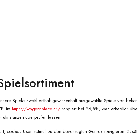
Spielsortiment
 Unsere Spielauswahl enthält gewissenhaft ausgewählte Spiele von bek
RTP) im
https://wagerpalace.ch/
rangiert bei 96,8%, was erheblich übe
Prüfinstanzen überprüfen lassen.
ert, sodass User schnell zu den bevorzugten Genres navigieren. Zusätz