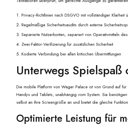
Testlaboren überprüft, um gerechte Ausgänge zu garantieren.
Privacy-Richtlinien nach DSGVO mit vollständiger Klarheit
Regelmäßige Sicherheitsaudits durch externe Sicherheitsspe
Separierte Nutzerkonten, separiert von Operativmitteln des
Zwei-Faktor-Verifizierung für zusätzlichen Sicherheit
Kodierte Verbindung bei allen kritischen Übermittlungen
Unterwegs Spielspaß
Die mobile Platform von Wager Palace ist von Grund auf für 
Handys und Tablets, unabhängig vom System. Sie benötigen k
selbst an Ihre Screengröße an und bietet die gleiche Funktio
Optimierte Leistung für m