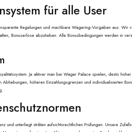
nsystem für alle User
ansparente Regelungen und machbare Wagering-Vorgaben aus. Wir verz
alten, Bonuserlöse abzuheben. Alle Bonusbedingungen werden in vers
m
yalitätssystem. Je aktiver man bei Wager Palace spielen, desto höher k
ren Abhebungen, höheren Einzahlungsgrenzen und individualisierten Bon
g.
tenschutznormen
enz und unterliegt strikten aufsichtsrechtlichen Prüfungen. Unsere Zuf