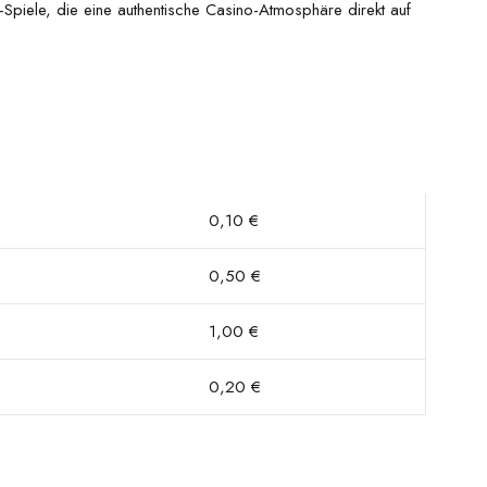
e-Spiele, die eine authentische Casino-Atmosphäre direkt auf
0,10 €
0,50 €
1,00 €
0,20 €