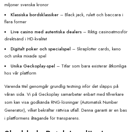
miljoner svenska kronor
Klassiska bordsklassiker
– Black jack, rulett och baccara i
flera former
Live casino med autentiska dealers
– Riktig casinoatmosför
direktsänd i HD-kvalitet
Digitalt poker och specialspel
– Skraplotter cards, keno
och unika mixade spel
Unika Geckoplay-spel
– Titlar som bara existerar åtkomliga
hos vår plattform
Varenda titel genomgår grundlig testning inför det släpps på
våran sida. Vi på Geckoplay samarbetar enbart med tillverkare
som kan visa godkända RNG-lösningar (Automatisk Number
Generator), vilket bekräftar rättvisa utfall. Denna garanti är en bas
i plattformens åtagande för transparens.