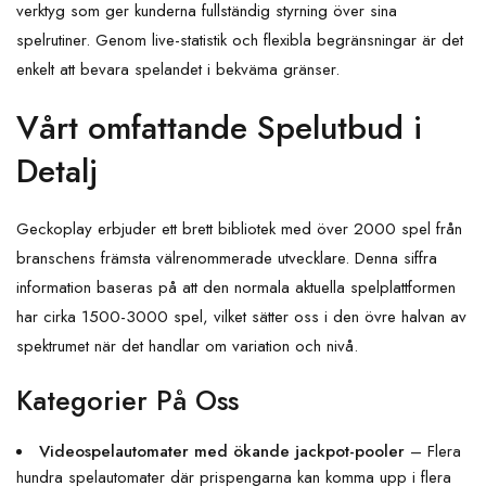
verktyg som ger kunderna fullständig styrning över sina
spelrutiner. Genom live-statistik och flexibla begränsningar är det
enkelt att bevara spelandet i bekväma gränser.
Vårt omfattande Spelutbud i
Detalj
Geckoplay erbjuder ett brett bibliotek med över 2000 spel från
branschens främsta välrenommerade utvecklare. Denna siffra
information baseras på att den normala aktuella spelplattformen
har cirka 1500-3000 spel, vilket sätter oss i den övre halvan av
spektrumet när det handlar om variation och nivå.
Kategorier På Oss
Videospelautomater med ökande jackpot-pooler
– Flera
hundra spelautomater där prispengarna kan komma upp i flera