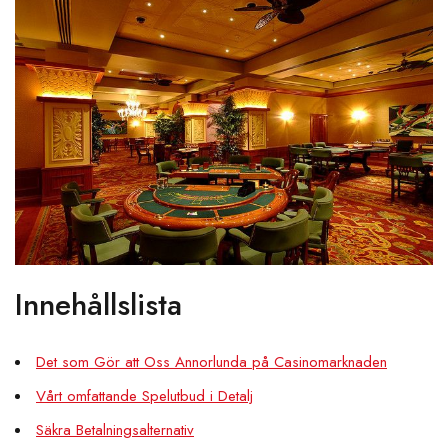
Innehållslista
Det som Gör att Oss Annorlunda på Casinomarknaden
Vårt omfattande Spelutbud i Detalj
Säkra Betalningsalternativ