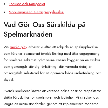
Bonusar och Kampanjer
Mobilanpassad Gaming-upplevelse
Vad Gör Oss Särskilda på
Spelmarknaden
Via
gecko play
arbetar vi efter att erbjuda en spelupplevelse
som förenar avancerad teknisk lösning med äkta engagemang
för spelares säkerhet. Vårt online casino bygger på en struktur
som genomgår ständig förbättring, där varenda detalj är
omsorgsfullt selekterad för att optimera både underhållning och
skydd.
Svensk spellicens kräver att varenda online casinon respekterar
strikta föreskrifter för spelansvar och tydlighet. Vi sträcker oss
längre än minimistandarden genom att implementera moderna