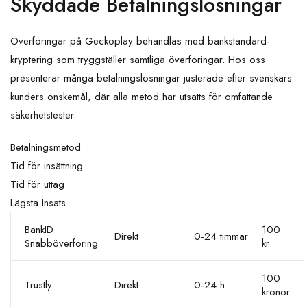
Skyddade Betalningslösningar
Överföringar på Geckoplay behandlas med bankstandard-
kryptering som tryggställer samtliga överföringar. Hos oss
presenterar många betalningslösningar justerade efter svenskars
kunders önskemål, där alla metod har utsatts för omfattande
säkerhetstester.
Betalningsmetod
Tid för insättning
Tid för uttag
Lägsta Insats
BankID
100
Direkt
0-24 timmar
Snabböverföring
kr
100
Trustly
Direkt
0-24 h
kronor